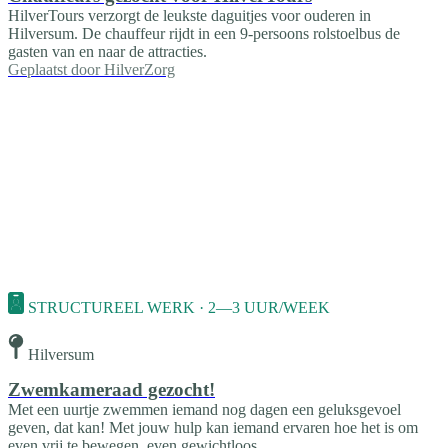
HilverTours verzorgt de leukste daguitjes voor ouderen in
Hilversum. De chauffeur rijdt in een 9-persoons rolstoelbus de
gasten van en naar de attracties.
Geplaatst door
HilverZorg
STRUCTUREEL WERK · 2—3 UUR/WEEK
Hilversum
Zwemkameraad gezocht!
Met een uurtje zwemmen iemand nog dagen een geluksgevoel
geven, dat kan! Met jouw hulp kan iemand ervaren hoe het is om
even vrij te bewegen, even gewichtloos