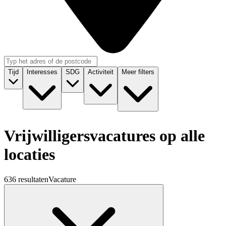
Tijd
Interesses
SDG
Activiteit
Meer filters
Vrijwilligersvacatures op alle
locaties
636 resultaten
Vacature