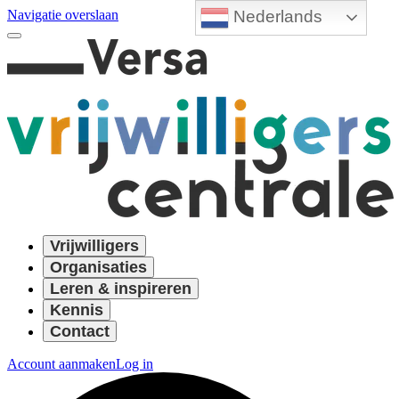
Nederlands
Navigatie overslaan
Vrijwilligers
Organisaties
Leren & inspireren
Kennis
Contact
Account aanmaken
Log in