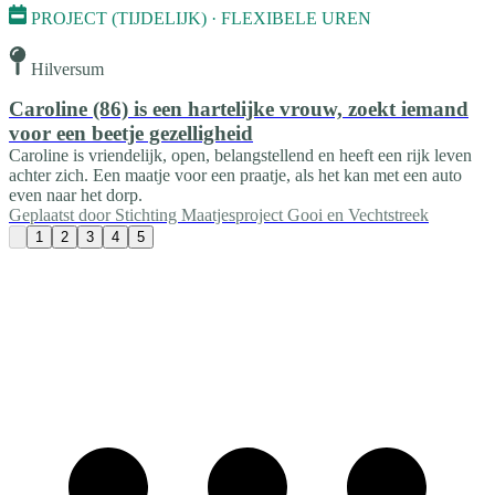
PROJECT (TIJDELIJK) · FLEXIBELE UREN
Hilversum
Caroline (86) is een hartelijke vrouw, zoekt iemand
voor een beetje gezelligheid
Caroline is vriendelijk, open, belangstellend en heeft een rijk leven
achter zich. Een maatje voor een praatje, als het kan met een auto
even naar het dorp.
Geplaatst door
Stichting Maatjesproject Gooi en Vechtstreek
1
2
3
4
5