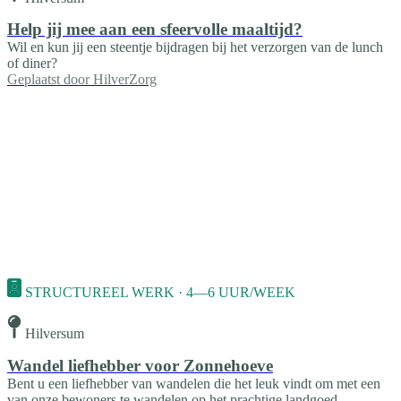
Help jij mee aan een sfeervolle maaltijd?
Wil en kun jij een steentje bijdragen bij het verzorgen van de lunch
of diner?
Geplaatst door
HilverZorg
STRUCTUREEL WERK · 4—6 UUR/WEEK
Hilversum
Wandel liefhebber voor Zonnehoeve
Bent u een liefhebber van wandelen die het leuk vindt om met een
van onze bewoners te wandelen op het prachtige landgoed