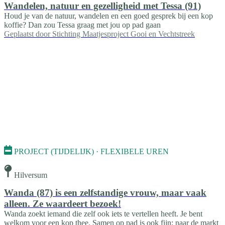
Wandelen, natuur en gezelligheid met Tessa (91)
Houd je van de natuur, wandelen en een goed gesprek bij een kop
koffie? Dan zou Tessa graag met jou op pad gaan
Geplaatst door
Stichting Maatjesproject Gooi en Vechtstreek
PROJECT (TIJDELIJK) · FLEXIBELE UREN
Hilversum
Wanda (87) is een zelfstandige vrouw, maar vaak
alleen. Ze waardeert bezoek!
Wanda zoekt iemand die zelf ook iets te vertellen heeft. Je bent
welkom voor een kop thee. Samen op pad is ook fijn; naar de markt