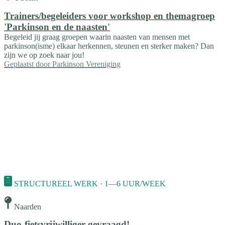
Trainers/begeleiders voor workshop en themagroep
'Parkinson en de naasten'
Begeleid jij graag groepen waarin naasten van mensen met
parkinson(isme) elkaar herkennen, steunen en sterker maken? Dan
zijn we op zoek naar jou!
Geplaatst door
Parkinson Vereniging
STRUCTUREEL WERK · 1—6 UUR/WEEK
Naarden
Duo-fietsvrijwilliger gevraagd!