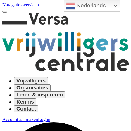
Nederlands
Navigatie overslaan
Vrijwilligers
Organisaties
Leren & inspireren
Kennis
Contact
Account aanmaken
Log in