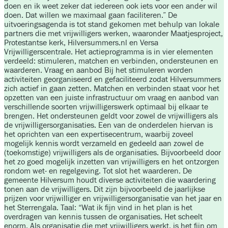
doen en ik weet zeker dat iedereen ook iets voor een ander wil
doen. Dat willen we maximaal gaan faciliteren.” De
uitvoeringsagenda is tot stand gekomen met behulp van lokale
partners die met vrijwilligers werken, waaronder Maatjesproject,
Protestantse kerk, Hilversummers.nl en Versa
Vrijwilligerscentrale. Het actieprogramma is in vier elementen
verdeeld: stimuleren, matchen en verbinden, ondersteunen en
waarderen. Vraag en aanbod Bij het stimuleren worden
activiteiten georganiseerd en gefaciliteerd zodat Hilversummers
zich actief in gaan zetten. Matchen en verbinden staat voor het
opzetten van een juiste infrastructuur om vraag en aanbod van
verschillende soorten vrijwilligerswerk optimaal bij elkaar te
brengen. Het ondersteunen geldt voor zowel de vrijwilligers als
de vrijwilligersorganisaties. Een van de onderdelen hiervan is
het oprichten van een expertisecentrum, waarbij zoveel
mogelijk kennis wordt verzameld en gedeeld aan zowel de
(toekomstige) vrijwilligers als de organisaties. Bijvoorbeeld door
het zo goed mogelijk inzetten van vrijwilligers en het ontzorgen
rondom wet- en regelgeving. Tot slot het waarderen. De
gemeente Hilversum houdt diverse activiteiten die waardering
tonen aan de vrijwilligers. Dit zijn bijvoorbeeld de jaarlijkse
prijzen voor vrijwilliger en vrijwilligersorganisatie van het jaar en
het Sterrengala. Taal: “Wat ik fijn vind in het plan is het
overdragen van kennis tussen de organisaties. Het scheelt
enorm. Als organisatie die met vrijwilligers werkt, is het fijn om