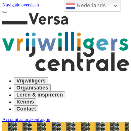
Nederlands
Navigatie overslaan
Vrijwilligers
Organisaties
Leren & inspireren
Kennis
Contact
Account aanmaken
Log in