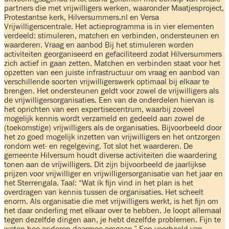
partners die met vrijwilligers werken, waaronder Maatjesproject,
Protestantse kerk, Hilversummers.nl en Versa
Vrijwilligerscentrale. Het actieprogramma is in vier elementen
verdeeld: stimuleren, matchen en verbinden, ondersteunen en
waarderen. Vraag en aanbod Bij het stimuleren worden
activiteiten georganiseerd en gefaciliteerd zodat Hilversummers
zich actief in gaan zetten. Matchen en verbinden staat voor het
opzetten van een juiste infrastructuur om vraag en aanbod van
verschillende soorten vrijwilligerswerk optimaal bij elkaar te
brengen. Het ondersteunen geldt voor zowel de vrijwilligers als
de vrijwilligersorganisaties. Een van de onderdelen hiervan is
het oprichten van een expertisecentrum, waarbij zoveel
mogelijk kennis wordt verzameld en gedeeld aan zowel de
(toekomstige) vrijwilligers als de organisaties. Bijvoorbeeld door
het zo goed mogelijk inzetten van vrijwilligers en het ontzorgen
rondom wet- en regelgeving. Tot slot het waarderen. De
gemeente Hilversum houdt diverse activiteiten die waardering
tonen aan de vrijwilligers. Dit zijn bijvoorbeeld de jaarlijkse
prijzen voor vrijwilliger en vrijwilligersorganisatie van het jaar en
het Sterrengala. Taal: “Wat ik fijn vind in het plan is het
overdragen van kennis tussen de organisaties. Het scheelt
enorm. Als organisatie die met vrijwilligers werkt, is het fijn om
het daar onderling met elkaar over te hebben. Je loopt allemaal
tegen dezelfde dingen aan, je hebt dezelfde problemen. Fijn te
weten hoe anderen daarmee omgaan.” Een voorbeeld van