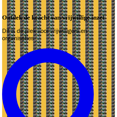
Ontdek de kracht van vrijwillige inzet
Dit is de plek voor vrijwilligers en
organisaties