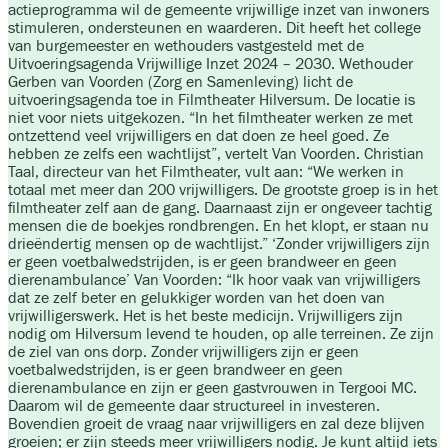
actieprogramma wil de gemeente vrijwillige inzet van inwoners
stimuleren, ondersteunen en waarderen. Dit heeft het college
van burgemeester en wethouders vastgesteld met de
Uitvoeringsagenda Vrijwillige Inzet 2024 – 2030. Wethouder
Gerben van Voorden (Zorg en Samenleving) licht de
uitvoeringsagenda toe in Filmtheater Hilversum. De locatie is
niet voor niets uitgekozen. “In het filmtheater werken ze met
ontzettend veel vrijwilligers en dat doen ze heel goed. Ze
hebben ze zelfs een wachtlijst”, vertelt Van Voorden. Christian
Taal, directeur van het Filmtheater, vult aan: “We werken in
totaal met meer dan 200 vrijwilligers. De grootste groep is in het
filmtheater zelf aan de gang. Daarnaast zijn er ongeveer tachtig
mensen die de boekjes rondbrengen. En het klopt, er staan nu
drieëndertig mensen op de wachtlijst.” ‘Zonder vrijwilligers zijn
er geen voetbalwedstrijden, is er geen brandweer en geen
dierenambulance’ Van Voorden: “Ik hoor vaak van vrijwilligers
dat ze zelf beter en gelukkiger worden van het doen van
vrijwilligerswerk. Het is het beste medicijn. Vrijwilligers zijn
nodig om Hilversum levend te houden, op alle terreinen. Ze zijn
de ziel van ons dorp. Zonder vrijwilligers zijn er geen
voetbalwedstrijden, is er geen brandweer en geen
dierenambulance en zijn er geen gastvrouwen in Tergooi MC.
Daarom wil de gemeente daar structureel in investeren.
Bovendien groeit de vraag naar vrijwilligers en zal deze blijven
groeien; er zijn steeds meer vrijwilligers nodig. Je kunt altijd iets