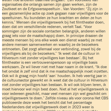
organisaties die onlangs samen zijn gaan werken, zijn de
Zoutkeet en de Erfgooiersspeeltuin . Van Voorden: “Zij zijn in
een gezamenlijke actie op zoek gegaan naar vrijwilligers voor de
speeltuinen. Nu bundelen ze hun krachten en delen ze hun
kennis.” Mensen die vrijwilligerswerk bij het filmtheater doen,
doen dat om verschillende redenen, vertelt Taal. “Voor
sommigen zijn de sociale contacten belangrijk, anderen willen
graag iets voor de maatschappij doen. In principe draaien de
meeste mensen bij ons elke week een dienst waarbij ze met
andere mensen samenwerken en waarbij ze de bezoekers
ontmoeten. Dat zorgt allemaal voor verbinding, zowel bij de
vrijwilligers als bij de bezoekers.” ‘Ik weet dat de cultuur in
Hilversum niet zonder vrijwilligers kan bestaan’. Bij het
filmtheater is een vertrouwenspersoon op vrijwillige basis
werkzaam. Ze wil liever niet met haar naam in de krant. “Ik doe
het omdat ik zelf vind dat ik me maatschappelijk moet inzetten.
Ook wil ik graag mijn hoofd ‘aan’ houden. Ik heb veertig jaar in
de cultuursector gewerkt en ik weet dat de cultuur in Hilversum
niet zonder vrijwilligers kan bestaan. Ik wil ook blijven leren, ik
moet hiervoor wel mijn best doen. Niet al het vrijwilligerswerk is
voor iedereen geschikt, maar veel mensen zijn wel geschikt om
vrijwilligerswerk te doen.” Zelfde niveau als voor corona Het CBS
publiceerde deze week het bericht dat het percentage
Nederlanders dat vrijwilligerswerk doet in 2023 weer is