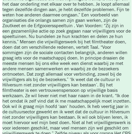
het daar onderling met elkaar over te hebben. Je loopt allemaal
tegen dezelfde dingen aan, je hebt dezelfde problemen. Fijn te
weten hoe anderen daarmee omgaan.” Een voorbeeld van
organisaties die onlangs samen zijn gaan werken, zijn de
Zoutkeet en de Erfgooiersspeeltuin . Van Voorden: “Zij zijn in
een gezamenlijke actie op zoek gegaan naar vrijwilligers voor de
speeltuinen. Nu bundelen ze hun krachten en delen ze hun
kennis.” Mensen die vrijwilligerswerk bij het filmtheater doen,
doen dat om verschillende redenen, vertelt Taal. “Voor
sommigen zijn de sociale contacten belangrijk, anderen willen
graag iets voor de maatschappij doen. In principe draaien de
meeste mensen bij ons elke week een dienst waarbij ze met
andere mensen samenwerken en waarbij ze de bezoekers
ontmoeten. Dat zorgt allemaal voor verbinding, zowel bij de
vrijwilligers als bij de bezoekers.” ‘Ik weet dat de cultuur in
Hilversum niet zonder vrijwilligers kan bestaan’. Bij het
filmtheater is een vertrouwenspersoon op vrijwillige basis
werkzaam. Ze wil liever niet met haar naam in de krant. “Ik doe
het omdat ik zelf vind dat ik me maatschappelijk moet inzetten.
Ook wil ik graag mijn hoofd ‘aan’ houden. Ik heb veertig jaar in
de cultuursector gewerkt en ik weet dat de cultuur in Hilversum
niet zonder vrijwilligers kan bestaan. Ik wil ook blijven leren, ik
moet hiervoor wel mijn best doen. Niet al het vrijwilligerswerk is
voor iedereen geschikt, maar veel mensen zijn wel geschikt om
vrijwilligerswerk te doen.” Zelfde niveau als voor corona Het CBS