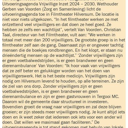
Uitvoeringsagenda Vrijwillige Inzet 2024 – 2030. Wethouder
Gerben van Voorden (Zorg en Samenleving) licht de
uitvoeringsagenda toe in Filmtheater Hilversum. De locatie is
niet voor niets uitgekozen. “In het filmtheater werken ze met
ontzettend veel vrijwilligers en dat doen ze heel goed. Ze
hebben ze zelfs een wachtlijst”, vertelt Van Voorden. Christian
Taal, directeur van het Filmtheater, vult aan: “We werken in
totaal met meer dan 200 vrijwilligers. De grootste groep is in het
filmtheater zelf aan de gang. Daarnaast zijn er ongeveer tachtig
mensen die de boekjes rondbrengen. En het klopt, er staan nu
drieëndertig mensen op de wachtlijst.” ‘Zonder vrijwilligers zijn
er geen voetbalwedstrijden, is er geen brandweer en geen
dierenambulance’ Van Voorden: “Ik hoor vaak van vrijwilligers
dat ze zelf beter en gelukkiger worden van het doen van
vrijwilligerswerk. Het is het beste medicijn. Vrijwilligers zijn
nodig om Hilversum levend te houden, op alle terreinen. Ze zijn
de ziel van ons dorp. Zonder vrijwilligers zijn er geen
voetbalwedstrijden, is er geen brandweer en geen
dierenambulance en zijn er geen gastvrouwen in Tergooi MC.
Daarom wil de gemeente daar structureel in investeren.
Bovendien groeit de vraag naar vrijwilligers en zal deze blijven
groeien; er zijn steeds meer vrijwilligers nodig. Je kunt altijd iets
doen en ik weet zeker dat iedereen ook iets voor een ander wil
doen. Dat willen we maximaal gaan faciliteren.” De
uitvoeringsagenda is tot stand gekomen met behulp van lokale