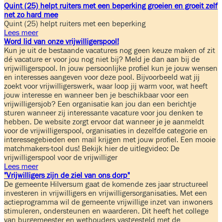
Quint (25) helpt ruiters met een beperking groeien en groeit zelf
net zo hard mee
Quint (25) helpt ruiters met een beperking
Lees meer
Word lid van onze vrijwilligerspool!
Kun je uit de bestaande vacatures nog geen keuze maken of zit
dé vacature er voor jou nog niet bij? Meld je dan aan bij de
vrijwilligerspool. In jouw persoonlijke profiel kun je jouw wensen
en interesses aangeven voor deze pool. Bijvoorbeeld wat jij
zoekt voor vrijwilligerswerk, waar loop jij warm voor, wat heeft
jouw interesse en wanneer ben je beschikbaar voor een
vrijwilligersjob? Een organisatie kan jou dan een berichtje
sturen wanneer zij interessante vacature voor jou denken te
hebben. De website zorgt ervoor dat wanneer je je aanmeldt
voor de vrijwilligerspool, organisaties in dezelfde categorie en
interessegebieden een mail krijgen met jouw profiel. Een mooie
matchmakers-tool dus! Bekijk hier de uitlegvideo: De
vrijwilligerspool voor de vrijwilliger
Lees meer
"Vrijwilligers zijn de ziel van ons dorp"
De gemeente Hilversum gaat de komende zes jaar structureel
investeren in vrijwilligers en vrijwilligersorganisaties. Met een
actieprogramma wil de gemeente vrijwillige inzet van inwoners
stimuleren, ondersteunen en waarderen. Dit heeft het college
van burgemeester en wethouders vastgesteld met de