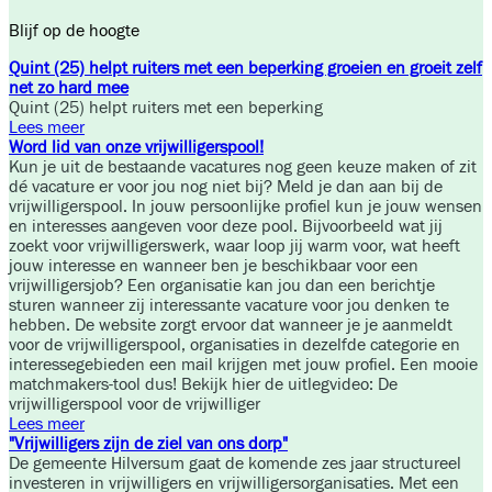
Blijf op de hoogte
Quint (25) helpt ruiters met een beperking groeien en groeit zelf
net zo hard mee
Quint (25) helpt ruiters met een beperking
Lees meer
Word lid van onze vrijwilligerspool!
Kun je uit de bestaande vacatures nog geen keuze maken of zit
dé vacature er voor jou nog niet bij? Meld je dan aan bij de
vrijwilligerspool. In jouw persoonlijke profiel kun je jouw wensen
en interesses aangeven voor deze pool. Bijvoorbeeld wat jij
zoekt voor vrijwilligerswerk, waar loop jij warm voor, wat heeft
jouw interesse en wanneer ben je beschikbaar voor een
vrijwilligersjob? Een organisatie kan jou dan een berichtje
sturen wanneer zij interessante vacature voor jou denken te
hebben. De website zorgt ervoor dat wanneer je je aanmeldt
voor de vrijwilligerspool, organisaties in dezelfde categorie en
interessegebieden een mail krijgen met jouw profiel. Een mooie
matchmakers-tool dus! Bekijk hier de uitlegvideo: De
vrijwilligerspool voor de vrijwilliger
Lees meer
"Vrijwilligers zijn de ziel van ons dorp"
De gemeente Hilversum gaat de komende zes jaar structureel
investeren in vrijwilligers en vrijwilligersorganisaties. Met een