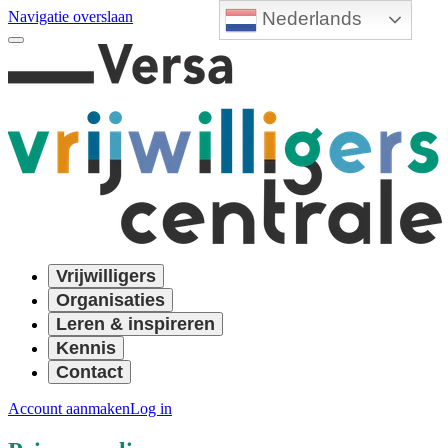
Nederlands
Navigatie overslaan
Vrijwilligers
Organisaties
Leren & inspireren
Kennis
Contact
Account aanmaken
Log in