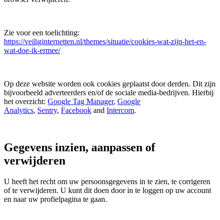
Zie voor een toelichting:
https://veiliginternetten.nl/themes/situatie/cookies-wat-zijn-het-en-
wat-doe-ik-ermee/
Op deze website worden ook cookies geplaatst door derden. Dit zijn
bijvoorbeeld adverteerders en/of de sociale media-bedrijven.
Hierbij
het overzicht:
Google Tag Manager
,
Google
Analytics
,
Sentry
,
Facebook
and
Intercom
.
Gegevens inzien, aanpassen of
verwijderen
U heeft het recht om uw persoonsgegevens in te zien, te corrigeren
of te verwijderen. U kunt dit doen door in te loggen op uw account
en naar uw profielpagina te gaan.