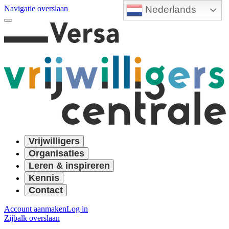
Nederlands
Navigatie overslaan
Vrijwilligers
Organisaties
Leren & inspireren
Kennis
Contact
Account aanmaken
Log in
Zijbalk overslaan