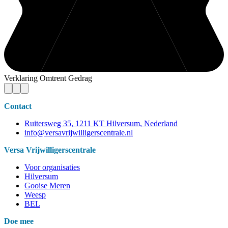
Verklaring Omtrent Gedrag
Contact
Ruitersweg 35, 1211 KT Hilversum, Nederland
info@versavrijwilligerscentrale.nl
Versa Vrijwilligerscentrale
Voor organisaties
Hilversum
Gooise Meren
Weesp
BEL
Doe mee