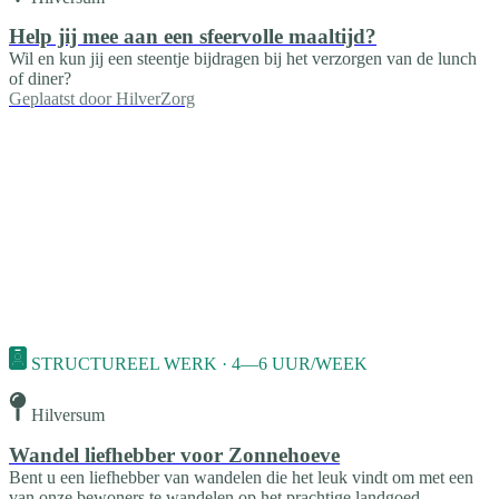
Help jij mee aan een sfeervolle maaltijd?
Wil en kun jij een steentje bijdragen bij het verzorgen van de lunch
of diner?
Geplaatst door
HilverZorg
STRUCTUREEL WERK · 4—6 UUR/WEEK
Hilversum
Wandel liefhebber voor Zonnehoeve
Bent u een liefhebber van wandelen die het leuk vindt om met een
van onze bewoners te wandelen op het prachtige landgoed