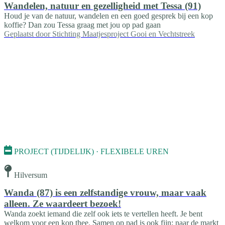
Wandelen, natuur en gezelligheid met Tessa (91)
Houd je van de natuur, wandelen en een goed gesprek bij een kop
koffie? Dan zou Tessa graag met jou op pad gaan
Geplaatst door
Stichting Maatjesproject Gooi en Vechtstreek
PROJECT (TIJDELIJK) · FLEXIBELE UREN
Hilversum
Wanda (87) is een zelfstandige vrouw, maar vaak
alleen. Ze waardeert bezoek!
Wanda zoekt iemand die zelf ook iets te vertellen heeft. Je bent
welkom voor een kop thee. Samen op pad is ook fijn; naar de markt