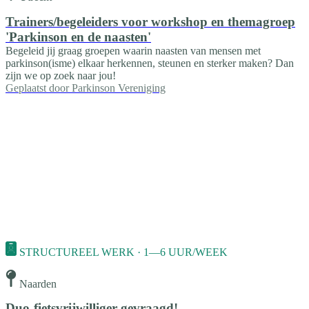
Trainers/begeleiders voor workshop en themagroep
'Parkinson en de naasten'
Begeleid jij graag groepen waarin naasten van mensen met
parkinson(isme) elkaar herkennen, steunen en sterker maken? Dan
zijn we op zoek naar jou!
Geplaatst door
Parkinson Vereniging
STRUCTUREEL WERK · 1—6 UUR/WEEK
Naarden
Duo-fietsvrijwilliger gevraagd!