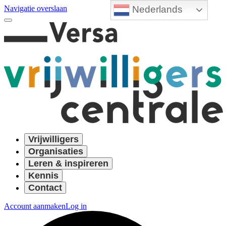
Nederlands
Navigatie overslaan
Vrijwilligers
Organisaties
Leren & inspireren
Kennis
Contact
Account aanmaken
Log in