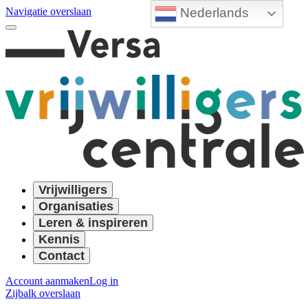
Nederlands
Navigatie overslaan
Vrijwilligers
Organisaties
Leren & inspireren
Kennis
Contact
Account aanmaken
Log in
Zijbalk overslaan