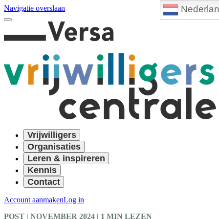
Nederla
Navigatie overslaan
Vrijwilligers
Organisaties
Leren & inspireren
Kennis
Contact
Account aanmaken
Log in
POST
| NOVEMBER 2024
|
1 MIN LEZEN