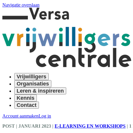
Navigatie overslaan
Vrijwilligers
Organisaties
Leren & inspireren
Kennis
Contact
Account aanmaken
Log in
POST
| JANUARI 2023
|
E-LEARNING EN WORKSHOPS
|
1