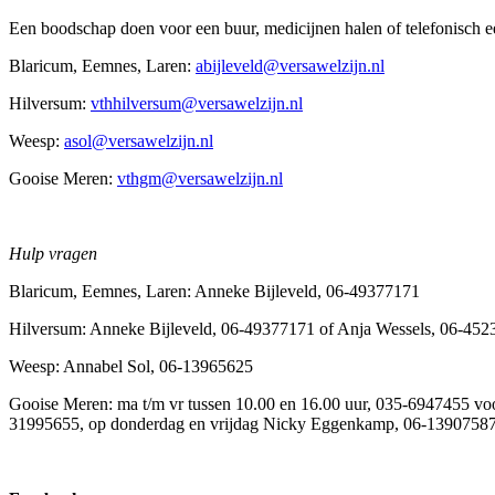
Een boodschap doen voor een buur, medicijnen halen of telefonisch 
Blaricum, Eemnes, Laren:
abijleveld@versawelzijn.nl
Hilversum:
vthhilversum@versawelzijn.nl
Weesp:
asol@versawelzijn.nl
Gooise Meren:
vthgm@versawelzijn.nl
Hulp vragen
Blaricum, Eemnes, Laren: Anneke Bijleveld, 06-49377171
Hilversum: Anneke Bijleveld, 06-49377171 of Anja Wessels, 06-45
Weesp: Annabel Sol, 06-13965625
Gooise Meren: ma t/m vr tussen 10.00 en 16.00 uur, 035-6947455 
31995655, op donderdag en vrijdag Nicky Eggenkamp, 06-1390758