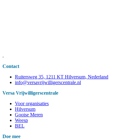
.
Contact
Ruitersweg 35, 1211 KT Hilversum, Nederland
info@versavrijwilligerscentrale.nl
Versa Vrijwilligerscentrale
Voor organisaties
Hilversum
Gooise Meren
Weesp
BEL
Doe mee