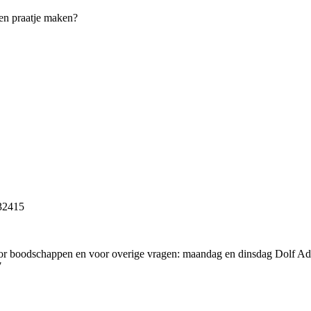
een praatje maken?
232415
voor boodschappen en voor overige vragen: maandag en dinsdag Dolf 
7