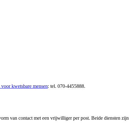
n voor kwetsbare mensen
: tel. 070-4455888.
 vorm van contact met een vrijwilliger per post. Beide diensten zijn