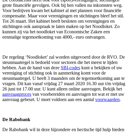
grote financiële gevolgen. Ook bij hen vallen nu inkomsten weg.
Voor bedrijven kwam het kabinet al met plannen voor financiële
compensatie. Maar voor verenigingen en stichtingen bleef het stil.
Tot 26 maart. Het kabinet heeft besloten om verenigingen en
stichtingen ook aanspraak te laten maken op het Noodloket. Zo
kunnen zij via het noodloket van Economische Zaken een
eenmalige tegemoetkoming van 4000,- euro ontvangen.
De regeling ‘Noodloket’ zal worden uitgevoerd door de RVO. De
steunmaatregel is bedoeld voor sectoren die het meest te lijden
hebben. Aan de hand van deze
SBI-codes
kunt u bekijken of uw
vereniging of stichting ook in aanmerking komt voor de
steunmaatregel. U heeft 3 maanden om de tegemoetkoming aan te
vragen. Dit kan vanaf vrijdag 27 maart 2020 16.30 uur t/m vrijdag
26 juni tot 17.00 uur. U kunt alleen online aanvragen. Bekijk het
aanvraagproces
van voorbereiden en aanvragen tot wat er met uw
aanvraag gebeurt. U moet voldoen aan een aantal
voorwaarden
.
De Rabobank
De Rabobank wil in deze bijzondere en hectische tijd hulp bieden