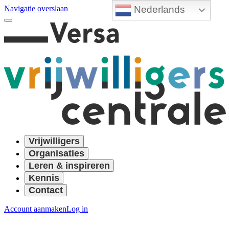
Nederlands
Navigatie overslaan
Vrijwilligers
Organisaties
Leren & inspireren
Kennis
Contact
Account aanmaken
Log in