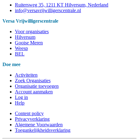
Ruitersweg 35, 1211 KT Hilversum, Nederland
info@versavrijwilligerscentrale.nl
Versa Vrijwilligerscentrale
Voor organisaties
Hilversum
Gooise Meren
Weesp
BEL
Doe mee
Activiteiten
Zoek Organisaties
Organisatie toevoegen
Account aanmaken
Log in
Help
Content policy
Privacyverklaring
Algemene Voorwaarden
Toegankelijkheidsverklaring