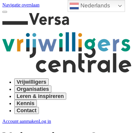
Nederlands
Navigatie overslaan
Vrijwilligers
Organisaties
Leren & inspireren
Kennis
Contact
Account aanmaken
Log in