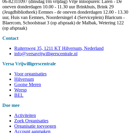
06-82311097 (dinsdag t/m vrijdag) Vrije inloopuren: Laren - De
oneven donderdagen 10.00 - 11.30 uur Brinkhuis, Brink 29
(Jeugdbibliotheek) Eemnes - de oneven donderdagen 12.00 - 13.30
uur, Huis van Eemnes, Noordersingel 4 (Serviceplein) Blaricum -
Blaercom, Schoolstraat 3 (op afspraak) de Malbak, Wetering 122
(op afspraak)
Contact
Ruitersweg 35, 1211 KT Hilversum, Nederland
info@versavrijwilligerscentrale.nl
Versa Vrijwilligerscentrale
Voor organisaties
Hilversum
Gooise Meren
Weesp
BEL
Doe mee
Activiteiten
Zoek Organisaties
Organisatie toevoegen
Account aanmaken