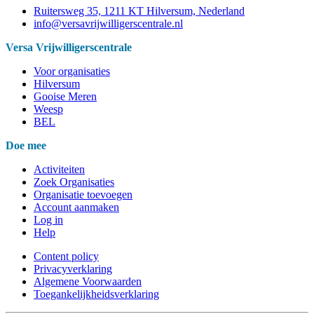
Ruitersweg 35, 1211 KT Hilversum, Nederland
info@versavrijwilligerscentrale.nl
Versa Vrijwilligerscentrale
Voor organisaties
Hilversum
Gooise Meren
Weesp
BEL
Doe mee
Activiteiten
Zoek Organisaties
Organisatie toevoegen
Account aanmaken
Log in
Help
Content policy
Privacyverklaring
Algemene Voorwaarden
Toegankelijkheidsverklaring