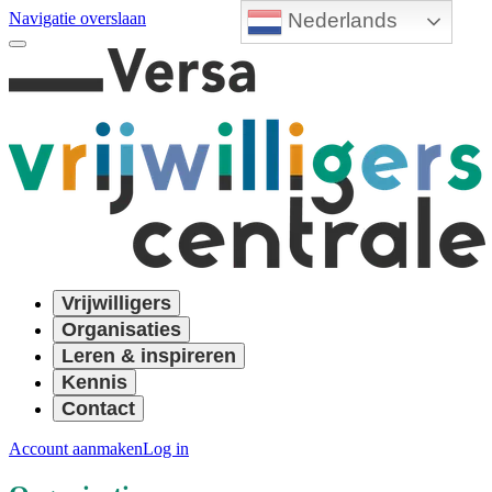
Nederlands
Navigatie overslaan
Vrijwilligers
Organisaties
Leren & inspireren
Kennis
Contact
Account aanmaken
Log in