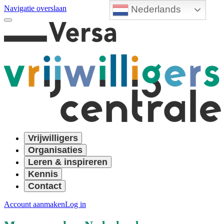
Nederlands
Navigatie overslaan
Vrijwilligers
Organisaties
Leren & inspireren
Kennis
Contact
Account aanmaken
Log in