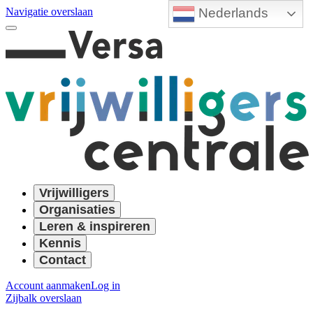
Nederlands
Navigatie overslaan
Vrijwilligers
Organisaties
Leren & inspireren
Kennis
Contact
Account aanmaken
Log in
Zijbalk overslaan