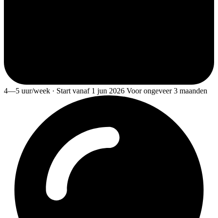
4—5 uur/week · Start vanaf 1 jun 2026 Voor ongeveer 3 maanden