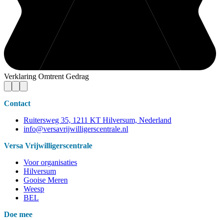
Verklaring Omtrent Gedrag
Contact
Ruitersweg 35, 1211 KT Hilversum, Nederland
info@versavrijwilligerscentrale.nl
Versa Vrijwilligerscentrale
Voor organisaties
Hilversum
Gooise Meren
Weesp
BEL
Doe mee