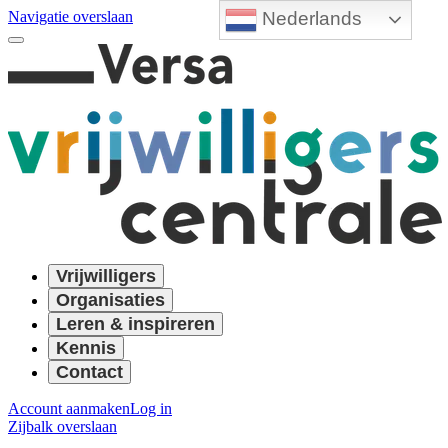
Nederlands
Navigatie overslaan
Vrijwilligers
Organisaties
Leren & inspireren
Kennis
Contact
Account aanmaken
Log in
Zijbalk overslaan