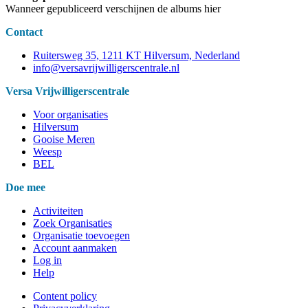
Wanneer gepubliceerd verschijnen de albums hier
Contact
Ruitersweg 35, 1211 KT Hilversum, Nederland
info@versavrijwilligerscentrale.nl
Versa Vrijwilligerscentrale
Voor organisaties
Hilversum
Gooise Meren
Weesp
BEL
Doe mee
Activiteiten
Zoek Organisaties
Organisatie toevoegen
Account aanmaken
Log in
Help
Content policy