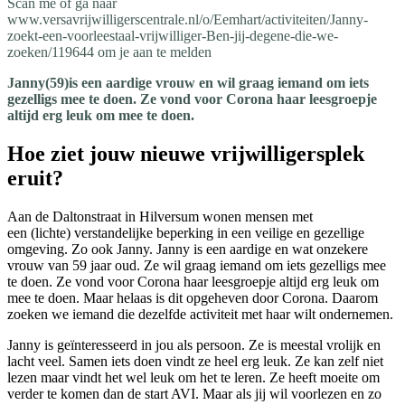
Scan me of ga naar
www.versavrijwilligerscentrale.nl/o/Eemhart/activiteiten/Janny-
zoekt-een-voorleestaal-vrijwilliger-Ben-jij-degene-die-we-
zoeken/119644 om je aan te melden
Janny(59)is een aardige vrouw en wil graag iemand om iets
gezelligs mee te doen. Ze vond voor Corona haar leesgroepje
altijd erg leuk om mee te doen.
Hoe ziet jouw nieuwe vrijwilligersplek
eruit?
Aan de Daltonstraat in Hilversum wonen mensen met
een (lichte) verstandelijke beperking in een veilige en gezellige
omgeving. Zo ook Janny. Janny is een aardige en wat onzekere
vrouw van 59 jaar oud. Ze wil graag iemand om iets gezelligs mee
te doen. Ze vond voor Corona haar leesgroepje altijd erg leuk om
mee te doen. Maar helaas is dit opgeheven door Corona. Daarom
zoeken we iemand die dezelfde activiteit met haar wilt ondernemen.
Janny is geïnteresseerd in jou als persoon. Ze is meestal vrolijk en
lacht veel. Samen iets doen vindt ze heel erg leuk. Ze kan zelf niet
lezen maar vindt het wel leuk om het te leren. Ze heeft moeite om
verder te komen dan de start AVI. Maar als jij wil voorlezen en zo