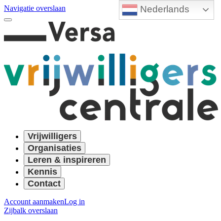
Nederlands
Navigatie overslaan
Vrijwilligers
Organisaties
Leren & inspireren
Kennis
Contact
Account aanmaken
Log in
Zijbalk overslaan