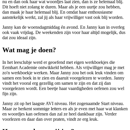
nu en dan ook haar wat woordjes laat zien, dan is ze helemaal blij.
Dit hoeft niet zolang te duren. Maar als je een uurtje zou hebben,
dan maak je haar helemaal blij. En omdat haar enthousiasme
aanstekelijk werkt, zal jij als haar vrijwilliger vast ook blij worden.
Janny kan de woensdagmiddag én avond. En Janny kan in overleg
ook vaak vrijdag. De weekenden zijn voor haar altijd mogelijk, dus
dat zou ideaal zijn.
Wat mag je doen?
In het leesclubje werd er geoefend met eigen werkboekjes die
Eemhart Academie ontwikkeld hebben. Als vrijwilliger mag je met
zo'n werkboekje werken. Maar Janny zou het ook leuk vinden om
samen een boek in te zien en daaruit voorgelezen te worden. Janny
vindt het vooral erg gezellig om samen te zijn en dat zij dan
voorgelezen wordt. Een beetje haar vaardigheden oefenen zou wel
fijn zijn.
Janny zit op het laagste AVI niveau. Het zogenaamde Start niveau.
Maar ze herkent sommige letters en als je even met haar wat klanken
en woordjes kan oefenen dan zal ze heel dankbaar zijn. Verder
voorlezen en daar dan over praten, vindt ze erg leuk.