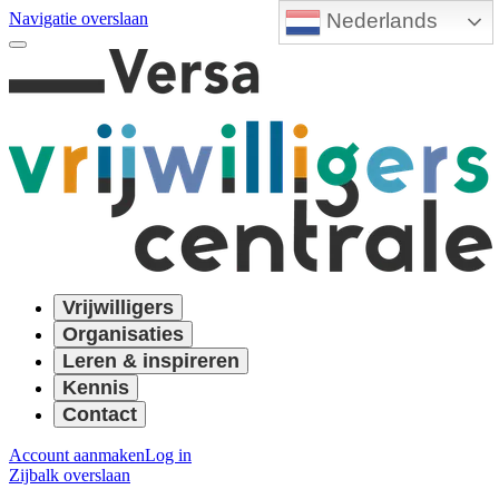
Nederlands
Navigatie overslaan
Vrijwilligers
Organisaties
Leren & inspireren
Kennis
Contact
Account aanmaken
Log in
Zijbalk overslaan