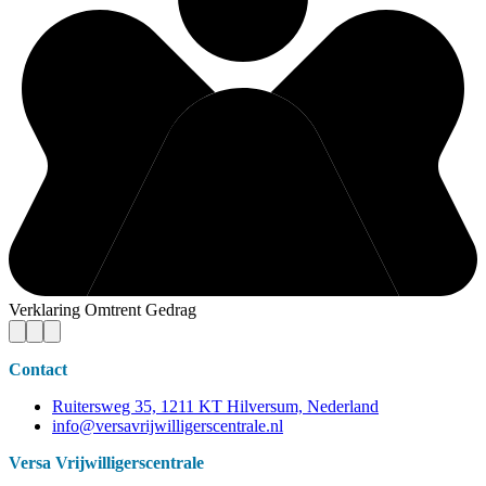
Verklaring Omtrent Gedrag
Contact
Ruitersweg 35, 1211 KT Hilversum, Nederland
info@versavrijwilligerscentrale.nl
Versa Vrijwilligerscentrale