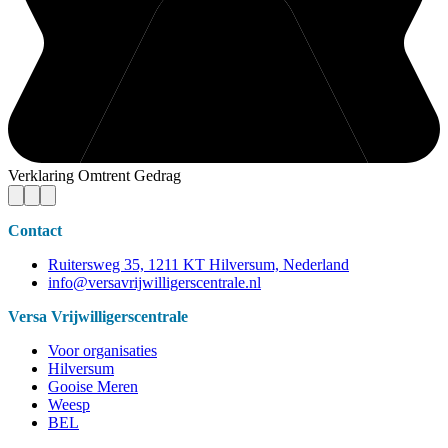
Verklaring Omtrent Gedrag
Contact
Ruitersweg 35, 1211 KT Hilversum, Nederland
info@versavrijwilligerscentrale.nl
Versa Vrijwilligerscentrale
Voor organisaties
Hilversum
Gooise Meren
Weesp
BEL