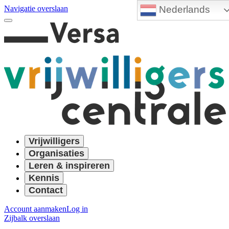
Nederlands
Navigatie overslaan
Vrijwilligers
Organisaties
Leren & inspireren
Kennis
Contact
Account aanmaken
Log in
Zijbalk overslaan