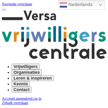
Nederlands
Navigatie overslaan
Vrijwilligers
Organisaties
Leren & inspireren
Kennis
Contact
Account aanmaken
Log in
Zijbalk overslaan