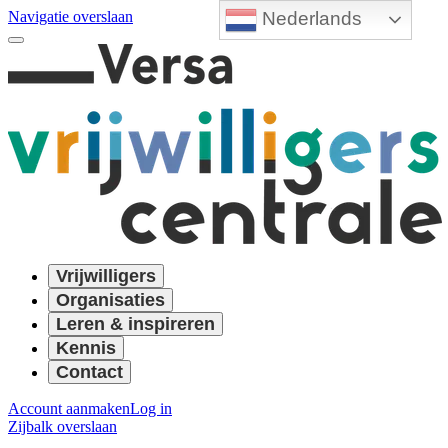
Nederlands
Navigatie overslaan
Vrijwilligers
Organisaties
Leren & inspireren
Kennis
Contact
Account aanmaken
Log in
Zijbalk overslaan