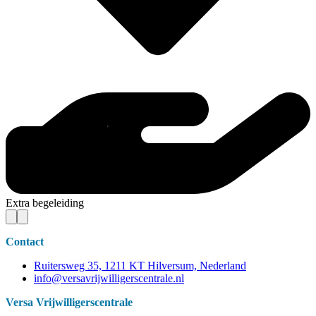
Extra begeleiding
Contact
Ruitersweg 35, 1211 KT Hilversum, Nederland
info@versavrijwilligerscentrale.nl
Versa Vrijwilligerscentrale