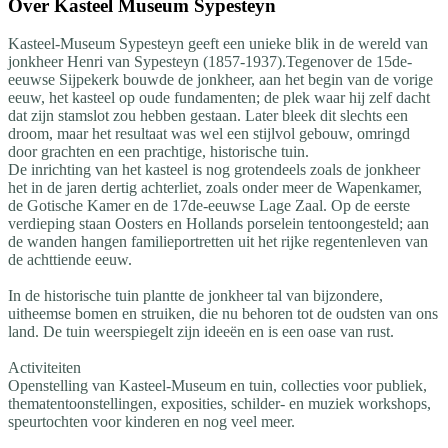
Over
Kasteel Museum Sypesteyn
Kasteel-Museum Sypesteyn geeft een unieke blik in de wereld van
jonkheer Henri van Sypesteyn (1857-1937).Tegenover de 15de-
eeuwse Sijpekerk bouwde de jonkheer, aan het begin van de vorige
eeuw, het kasteel op oude fundamenten; de plek waar hij zelf dacht
dat zijn stamslot zou hebben gestaan. Later bleek dit slechts een
droom, maar het resultaat was wel een stijlvol gebouw, omringd
door grachten en een prachtige, historische tuin.
De inrichting van het kasteel is nog grotendeels zoals de jonkheer
het in de jaren dertig achterliet, zoals onder meer de Wapenkamer,
de Gotische Kamer en de 17de-eeuwse Lage Zaal. Op de eerste
verdieping staan Oosters en Hollands porselein tentoongesteld; aan
de wanden hangen familieportretten uit het rijke regentenleven van
de achttiende eeuw.
In de historische tuin plantte de jonkheer tal van bijzondere,
uitheemse bomen en struiken, die nu behoren tot de oudsten van ons
land. De tuin weerspiegelt zijn ideeën en is een oase van rust.
Activiteiten
Openstelling van Kasteel-Museum en tuin, collecties voor publiek,
thematentoonstellingen, exposities, schilder- en muziek workshops,
speurtochten voor kinderen en nog veel meer.