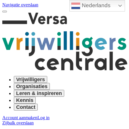
Nederlands
Navigatie overslaan
Vrijwilligers
Organisaties
Leren & inspireren
Kennis
Contact
Account aanmaken
Log in
Zijbalk overslaan