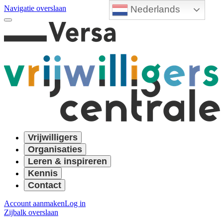
Nederlands
Navigatie overslaan
Vrijwilligers
Organisaties
Leren & inspireren
Kennis
Contact
Account aanmaken
Log in
Zijbalk overslaan