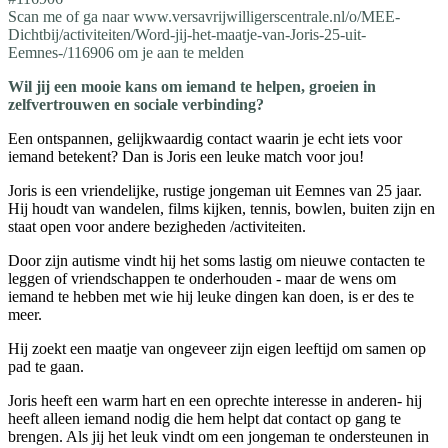
Scan me of ga naar www.versavrijwilligerscentrale.nl/o/MEE-
Dichtbij/activiteiten/Word-jij-het-maatje-van-Joris-25-uit-
Eemnes-/116906 om je aan te melden
Wil jij een mooie kans om iemand te helpen, groeien in
zelfvertrouwen en sociale verbinding?
Een ontspannen, gelijkwaardig contact waarin je echt iets voor
iemand betekent? Dan is Joris een leuke match voor jou!
Joris is een vriendelijke, rustige jongeman uit Eemnes van 25 jaar.
Hij houdt van wandelen, films kijken, tennis, bowlen, buiten zijn en
staat open voor andere bezigheden /activiteiten.
Door zijn autisme vindt hij het soms lastig om nieuwe contacten te
leggen of vriendschappen te onderhouden - maar de wens om
iemand te hebben met wie hij leuke dingen kan doen, is er des te
meer.
Hij zoekt een maatje van ongeveer zijn eigen leeftijd om samen op
pad te gaan.
Joris heeft een warm hart en een oprechte interesse in anderen- hij
heeft alleen iemand nodig die hem helpt dat contact op gang te
brengen. Als jij het leuk vindt om een jongeman te ondersteunen in