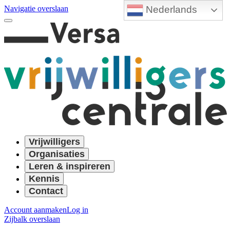
Nederlands
Navigatie overslaan
Vrijwilligers
Organisaties
Leren & inspireren
Kennis
Contact
Account aanmaken
Log in
Zijbalk overslaan