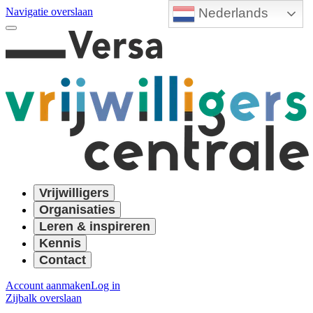
Nederlands
Navigatie overslaan
Vrijwilligers
Organisaties
Leren & inspireren
Kennis
Contact
Account aanmaken
Log in
Zijbalk overslaan