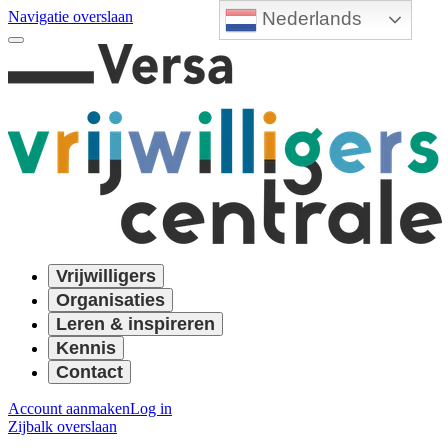
Nederlands
Navigatie overslaan
Vrijwilligers
Organisaties
Leren & inspireren
Kennis
Contact
Account aanmaken
Log in
Zijbalk overslaan