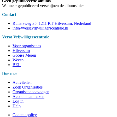
Geen gepubliceerde albums
Wanneer gepubliceerd verschijnen de albums hier
Contact
Ruitersweg 35, 1211 KT Hilversum, Nederland
info@versavrijwilligerscentrale.nl
Versa Vrijwilligerscentrale
Voor organisaties
Hilversum
Gooise Meren
Weesp
BEL
Doe mee
Activiteiten
Zoek Organisaties
Organisatie toevoegen
Account aanmaken
Log in
Help
Content policy