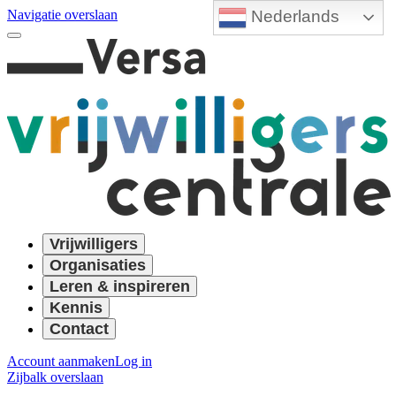
Nederlands
Navigatie overslaan
Vrijwilligers
Organisaties
Leren & inspireren
Kennis
Contact
Account aanmaken
Log in
Zijbalk overslaan