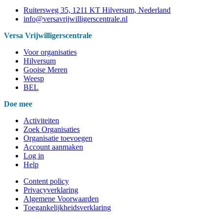
Ruitersweg 35, 1211 KT Hilversum, Nederland
info@versavrijwilligerscentrale.nl
Versa Vrijwilligerscentrale
Voor organisaties
Hilversum
Gooise Meren
Weesp
BEL
Doe mee
Activiteiten
Zoek Organisaties
Organisatie toevoegen
Account aanmaken
Log in
Help
Content policy
Privacyverklaring
Algemene Voorwaarden
Toegankelijkheidsverklaring