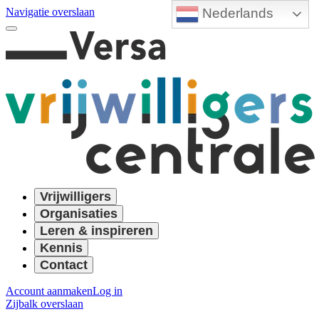
Nederlands
Navigatie overslaan
Vrijwilligers
Organisaties
Leren & inspireren
Kennis
Contact
Account aanmaken
Log in
Zijbalk overslaan