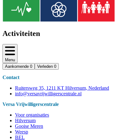
Activiteiten
Menu
Aankomende
0
Verleden
0
Contact
Ruitersweg 35, 1211 KT Hilversum, Nederland
info@versavrijwilligerscentrale.nl
Versa Vrijwilligerscentrale
Voor organisaties
Hilversum
Gooise Meren
Weesp
BEL