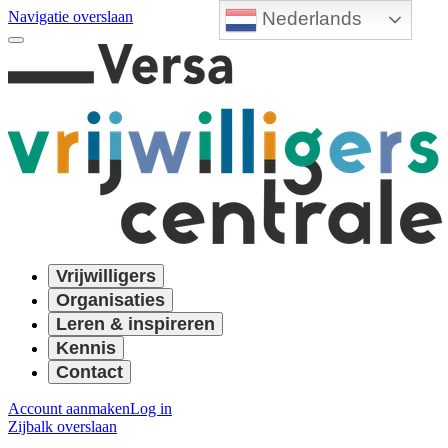
Nederlands
Navigatie overslaan
Vrijwilligers
Organisaties
Leren & inspireren
Kennis
Contact
Account aanmaken
Log in
Zijbalk overslaan