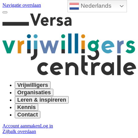
Nederlands
Navigatie overslaan
Vrijwilligers
Organisaties
Leren & inspireren
Kennis
Contact
Account aanmaken
Log in
Zijbalk overslaan