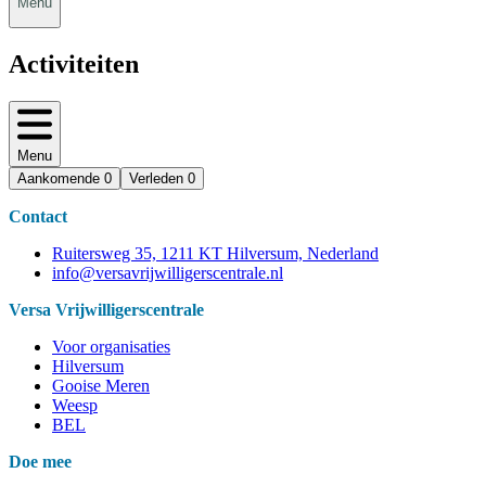
Menu
Activiteiten
Menu
Aankomende
0
Verleden
0
Contact
Ruitersweg 35, 1211 KT Hilversum, Nederland
info@versavrijwilligerscentrale.nl
Versa Vrijwilligerscentrale
Voor organisaties
Hilversum
Gooise Meren
Weesp
BEL
Doe mee