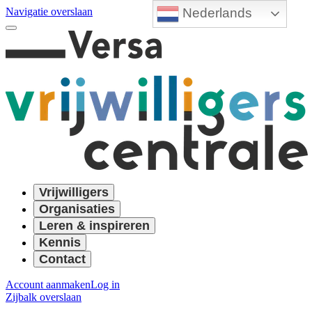
Nederlands
Navigatie overslaan
Vrijwilligers
Organisaties
Leren & inspireren
Kennis
Contact
Account aanmaken
Log in
Zijbalk overslaan