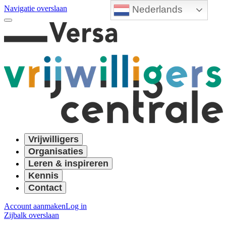
Nederlands
Navigatie overslaan
Vrijwilligers
Organisaties
Leren & inspireren
Kennis
Contact
Account aanmaken
Log in
Zijbalk overslaan