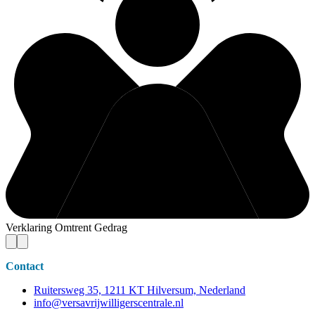
Verklaring Omtrent Gedrag
Contact
Ruitersweg 35, 1211 KT Hilversum, Nederland
info@versavrijwilligerscentrale.nl