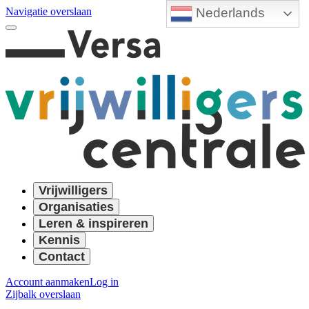
Nederlands
Navigatie overslaan
Vrijwilligers
Organisaties
Leren & inspireren
Kennis
Contact
Account aanmaken
Log in
Zijbalk overslaan