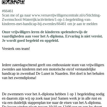
#66461
Scan me of ga naar www.versavrijwilligerscentrale.nl/o/Stichting-
Zwemschool-Waterrijk/activiteiten/1-op-1-begeleiding-van-
kinderen-met-handicap-bij-zwemles/66461 om je aan te melden
Onze vrijwilligers leren de kinderen spelenderwijs de
vaardigheden aan voor het A-diploma. Ervaring is niet vereist.
Je wordt goed begeleid en opgeleid.
Versterk ons team!
Iedere zaterdagochtend geeft ons enthousiaste team van vrijwilligers
zwemles aan kinderen met een motorische en/of verstandelijke
handicap in zwembad De Lunet in Naarden. Het doel is het behalen
van het zwemdiploma!
De zwemmers voor het A-diploma hebben 1 op 1 begeleiding nodig
en daarom zijn wij op zoek naar jou! Samen werk je in alle rust en
via een duidelijk stappenplan toe naar de eisen van het A-diploma.
De lessen vinden plaats tussen 10:10 en 12:00 uur en een les duurt