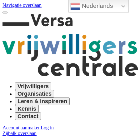
Nederlands
Navigatie overslaan
Vrijwilligers
Organisaties
Leren & inspireren
Kennis
Contact
Account aanmaken
Log in
Zijbalk overslaan