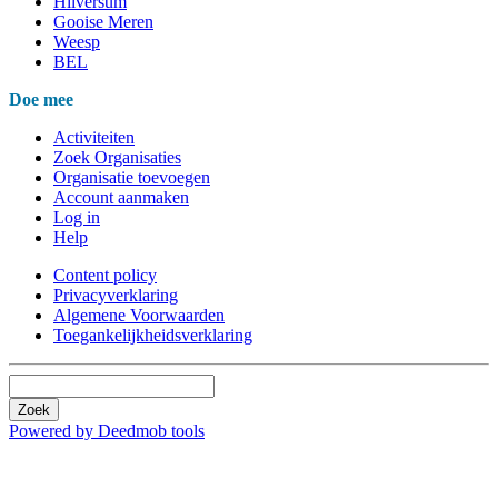
Hilversum
Gooise Meren
Weesp
BEL
Doe mee
Activiteiten
Zoek Organisaties
Organisatie toevoegen
Account aanmaken
Log in
Help
Content policy
Privacyverklaring
Algemene Voorwaarden
Toegankelijkheidsverklaring
Zoek
Powered by Deedmob tools