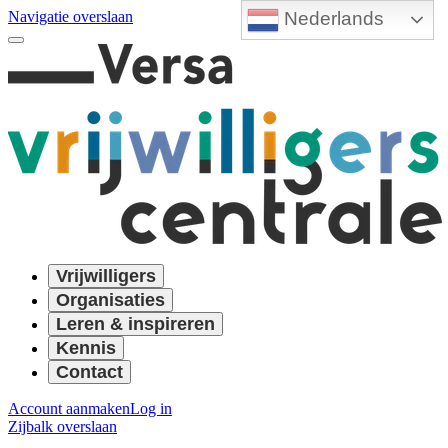
Nederlands
Navigatie overslaan
Vrijwilligers
Organisaties
Leren & inspireren
Kennis
Contact
Account aanmaken
Log in
Zijbalk overslaan