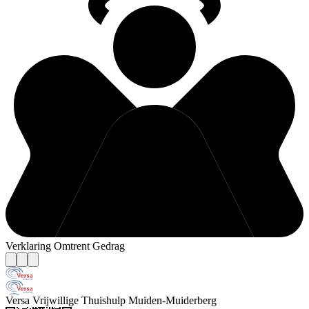
Verklaring Omtrent Gedrag
Versa Vrijwillige Thuishulp Muiden-Muiderberg