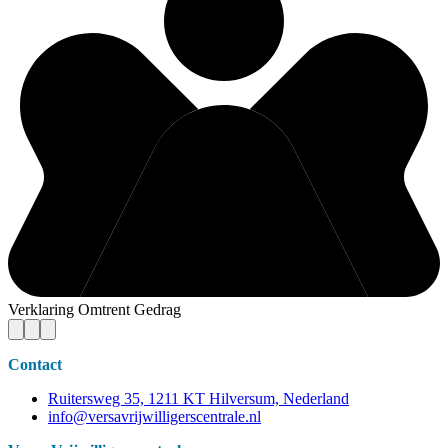
Verklaring Omtrent Gedrag
Contact
Ruitersweg 35, 1211 KT Hilversum, Nederland
info@versavrijwilligerscentrale.nl