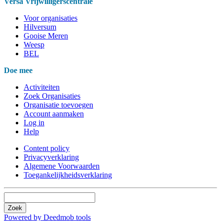
Versa Vrijwilligerscentrale
Voor organisaties
Hilversum
Gooise Meren
Weesp
BEL
Doe mee
Activiteiten
Zoek Organisaties
Organisatie toevoegen
Account aanmaken
Log in
Help
Content policy
Privacyverklaring
Algemene Voorwaarden
Toegankelijkheidsverklaring
Zoek
Powered by Deedmob tools