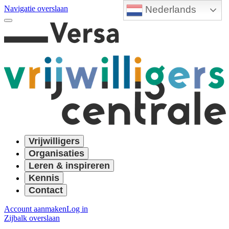
Nederlands
Navigatie overslaan
Vrijwilligers
Organisaties
Leren & inspireren
Kennis
Contact
Account aanmaken
Log in
Zijbalk overslaan