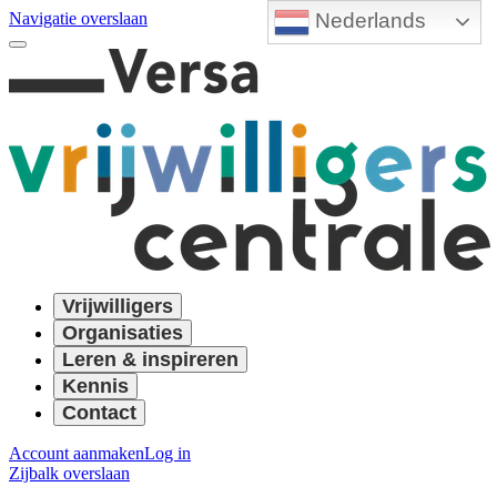
Nederlands
Navigatie overslaan
Vrijwilligers
Organisaties
Leren & inspireren
Kennis
Contact
Account aanmaken
Log in
Zijbalk overslaan