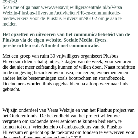
#96162
Scan me of ga naar www.versavrijwilligerscentrale.nl/o/Versa-
Welzijn-Plusbus-Hiversum/activiteiten/PR-en-communicatie-
medewerkers-voor-de-Plusbus-Hilversum/96162 om je aan te
melden
Het opzetten en uitvoeren van het communicatiebeleid van de
Plusbus via de eigen website, Sociale Media, flyers,
persberichten e.d. Affiniteit met communicatie.
Met een groep van ruim 30 vrijwilligers organiseert Plusbus
Hilversum kleinschalig uitjes, 7 dagen van de week, voor senioren
die dat niet meer zelfstandig kunnen of willen doen. Naast rondritten
in de omgeving bezoeken we musea, concerten, evenementen en
andere leuke bestemmingen zoals boottochten en strandbezoek.
Deelnemers worden thuis opgehaald en na afloop weer naar huis
gebracht.
Wij zijn onderdeel van Versa Welzijn en van het Plusbus project van
het Ouderenfonds. De bekendheid van het project willen we
vergroten om zodoende meer senioren te kunnen bedienen, te
komen tot een ‘vriendenclub of ambassadeurs van de Plusbus
Hilversum en gericht op de toekomst om fondsen te verwerven voor
de aanschaf van een nieuwe bus in 2026.