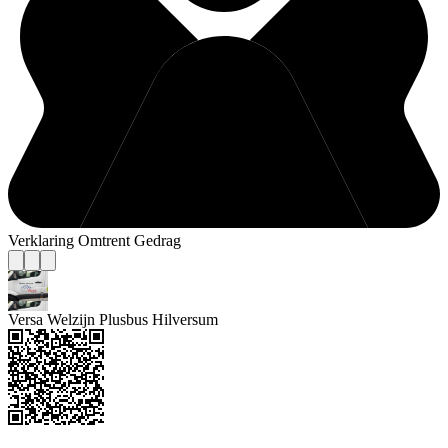
Verklaring Omtrent Gedrag
Versa Welzijn Plusbus Hilversum