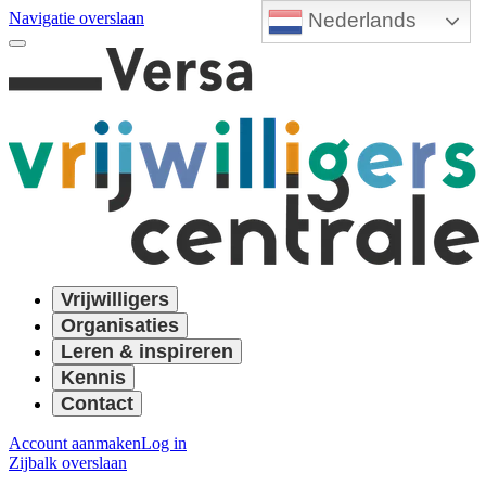
Nederlands
Navigatie overslaan
Vrijwilligers
Organisaties
Leren & inspireren
Kennis
Contact
Account aanmaken
Log in
Zijbalk overslaan