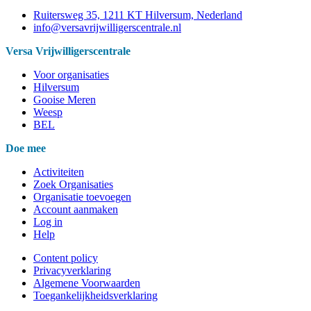
Ruitersweg 35, 1211 KT Hilversum, Nederland
info@versavrijwilligerscentrale.nl
Versa Vrijwilligerscentrale
Voor organisaties
Hilversum
Gooise Meren
Weesp
BEL
Doe mee
Activiteiten
Zoek Organisaties
Organisatie toevoegen
Account aanmaken
Log in
Help
Content policy
Privacyverklaring
Algemene Voorwaarden
Toegankelijkheidsverklaring