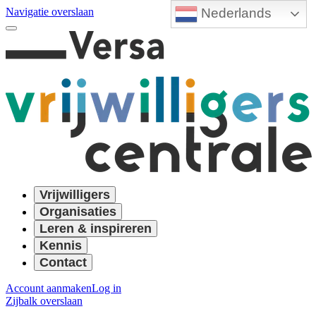
Nederlands
Navigatie overslaan
Vrijwilligers
Organisaties
Leren & inspireren
Kennis
Contact
Account aanmaken
Log in
Zijbalk overslaan