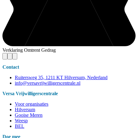
Verklaring Omtrent Gedrag
Contact
Ruitersweg 35, 1211 KT Hilversum, Nederland
info@versavrijwilligerscentrale.nl
Versa Vrijwilligerscentrale
Voor organisaties
Hilversum
Gooise Meren
Weesp
BEL
Doe mee