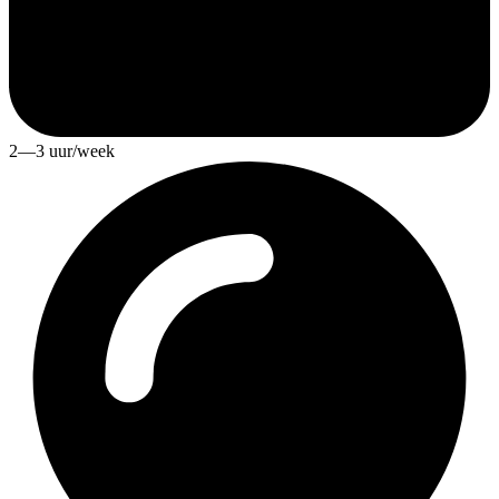
2—3 uur/week