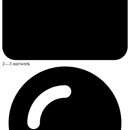
2—3 uur/week