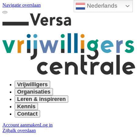
Nederlands
Navigatie overslaan
Vrijwilligers
Organisaties
Leren & inspireren
Kennis
Contact
Account aanmaken
Log in
Zijbalk overslaan