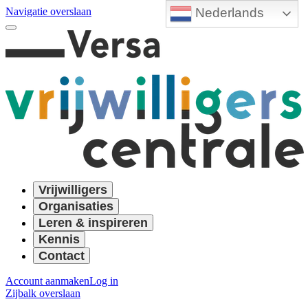
Nederlands
Navigatie overslaan
Vrijwilligers
Organisaties
Leren & inspireren
Kennis
Contact
Account aanmaken
Log in
Zijbalk overslaan