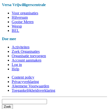
Versa Vrijwilligerscentrale
Voor organisaties
Hilversum
Gooise Meren
Weesp
BEL
Doe mee
Activiteiten
Zoek Organisaties
Organisatie toevoegen
Account aanmaken
Log in
Help
Content policy
Privacyverklaring
Algemene Voorwaarden
Toegankelijkheidsverklaring
Zoek