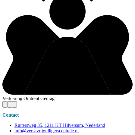
Verklaring Omtrent Gedrag
Contact
Ruitersweg 35, 1211 KT Hilversum, Nederland
info@versavrijwilligerscentrale.nl