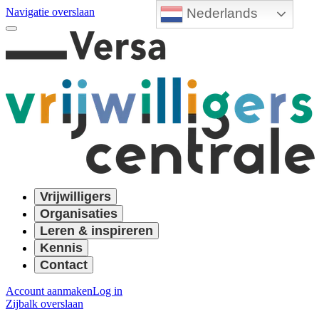
Nederlands
Navigatie overslaan
Vrijwilligers
Organisaties
Leren & inspireren
Kennis
Contact
Account aanmaken
Log in
Zijbalk overslaan