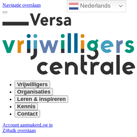
Nederlands
Navigatie overslaan
Vrijwilligers
Organisaties
Leren & inspireren
Kennis
Contact
Account aanmaken
Log in
Zijbalk overslaan