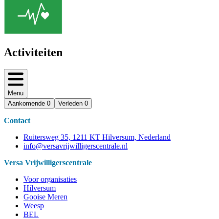
Activiteiten
Menu
Aankomende
0
Verleden
0
Contact
Ruitersweg 35, 1211 KT Hilversum, Nederland
info@versavrijwilligerscentrale.nl
Versa Vrijwilligerscentrale
Voor organisaties
Hilversum
Gooise Meren
Weesp
BEL