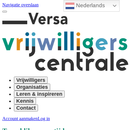
Nederlands
Navigatie overslaan
Vrijwilligers
Organisaties
Leren & inspireren
Kennis
Contact
Account aanmaken
Log in