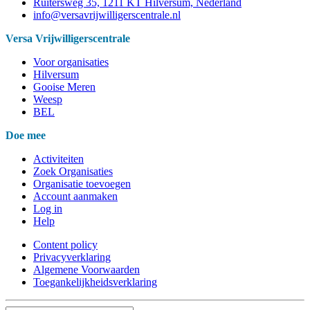
Ruitersweg 35, 1211 KT Hilversum, Nederland
info@versavrijwilligerscentrale.nl
Versa Vrijwilligerscentrale
Voor organisaties
Hilversum
Gooise Meren
Weesp
BEL
Doe mee
Activiteiten
Zoek Organisaties
Organisatie toevoegen
Account aanmaken
Log in
Help
Content policy
Privacyverklaring
Algemene Voorwaarden
Toegankelijkheidsverklaring