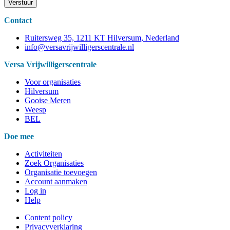
Verstuur
Contact
Ruitersweg 35, 1211 KT Hilversum, Nederland
info@versavrijwilligerscentrale.nl
Versa Vrijwilligerscentrale
Voor organisaties
Hilversum
Gooise Meren
Weesp
BEL
Doe mee
Activiteiten
Zoek Organisaties
Organisatie toevoegen
Account aanmaken
Log in
Help
Content policy
Privacyverklaring