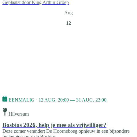
Geplaatst door
King Arthur Groep
Aug
12
EENMALIG · 12 AUG, 20:00 — 31 AUG, 23:00
Hilversum
Bosbios 2026, help je mee als vrijwilliger?
Deze zomer verandert De Hoorneboeg opnieuw in een bijzondere
buitenbioscoop: de Bosbios.