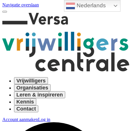
Nederlands
Navigatie overslaan
Vrijwilligers
Organisaties
Leren & inspireren
Kennis
Contact
Account aanmaken
Log in