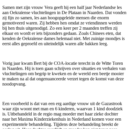
Samen met zijn vrouw Vera geeft hij een half jaar Nederlandse les
aan Oekraïense vluchtelingen in De Plataan in Naarden. Dat vonden
zij fijn zo samen, les aan hoogopgeleide mensen die enorm
gemotiveerd waren. Zij hebben hen omdat ze vriendinnen werden
bij hen thuis uitgenodigd. Zo een keer per 2 maanden treffen zij
elkaar en wordt er iets bijzonders gedaan. Zoals Chinees eten, dat
kenden de Oekraïense dames helemaal niet. Met zuinige mondjes is
eerst alles geproefd en uiteindelijk waren alle bakken leeg.
Vorig jaar kwam Bert bij de COA-locatie terecht in de Witte Toren
in Naarden. Hij is toen gaan schrijven over situaties en verhalen van
vluchtelingen om begrip te kweken en de wereld een beetje mooier
te maken na al dat ongenuanceerde verzet tegen de komst van deze
noodopvang.
Een voorbeeld is dat van een erg aardige vrouw uit de Gazastrook
waar zijn woont met man en 6 kinderen, waarvan 1 kind doodziek
is. Uitbehandeld in de regio mag moeder met haar zieke dochter
naar het Maxima Kinderziekenhuis in Nederland komen voor een
experimentele behandeling. Tijjdens deze behandeling breekt de