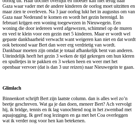
oorlog uit. Haar dochter overlijdt en moeder kan niet terug naar
Gaza waar vader met de andere kinderen de oorlog moet uitzitten en
maar zien te overleven. Na 3 jaar oorlog lukt het in augustus om van
Gaza naar Nederand te komen en wordt het gezin herenigd. In
februari krijgen een woning toegewezen in Nieuwegein. Een
woning die door iedereen werd afgewezen, schimmel op de muren
en veel te klein voor een gezin met 5 kinderen. Maar er wordt wel
gepaste dankbaarheid verwacht want weigeren kan niet en dat wordt
ook betoond waar Bert dan weer erg verdrietig van wordt.
Dankbaar moeten zijn omdat je totaal afhankelijk bent van anderen.
Uiteindelijk heeft het gezin 3 weken de tijd gekregen om hun kleren
en spulletjes in te pakken en 3 weken heen en weer met het
openbaar vervoer (dat is dan 3 uur reizen) naar Nieuwegein te gaan.
Glimlach
Binnenkort schrijft Bert zijn laatste column. dan is alles wel zo’n
beetje geschreven. Wat ga je dan doen, meneer Bert? Ach vervolgt
hij, ik bridge, tennis en ik lag vanochtend nog in het zwembad met
aquajogging. Ik geef nog lezingen en ga met het Coa overleggen
wat ik verder nog voor hen kan betekenen.