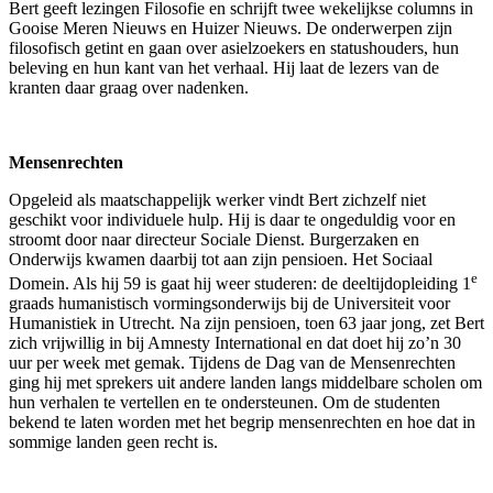
Bert geeft lezingen Filosofie en schrijft twee wekelijkse columns in
Gooise Meren Nieuws en Huizer Nieuws. De onderwerpen zijn
filosofisch getint en gaan over asielzoekers en statushouders, hun
beleving en hun kant van het verhaal. Hij laat de lezers van de
kranten daar graag over nadenken.
Mensenrechten
Opgeleid als maatschappelijk werker vindt Bert zichzelf niet
geschikt voor individuele hulp. Hij is daar te ongeduldig voor en
stroomt door naar directeur Sociale Dienst. Burgerzaken en
Onderwijs kwamen daarbij tot aan zijn pensioen. Het Sociaal
e
Domein. Als hij 59 is gaat hij weer studeren: de deeltijdopleiding 1
graads humanistisch vormingsonderwijs bij de Universiteit voor
Humanistiek in Utrecht. Na zijn pensioen, toen 63 jaar jong, zet Bert
zich vrijwillig in bij Amnesty International en dat doet hij zo’n 30
uur per week met gemak. Tijdens de Dag van de Mensenrechten
ging hij met sprekers uit andere landen langs middelbare scholen om
hun verhalen te vertellen en te ondersteunen. Om de studenten
bekend te laten worden met het begrip mensenrechten en hoe dat in
sommige landen geen recht is.