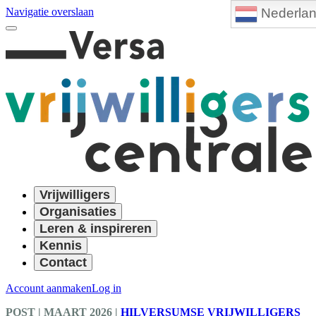
Nederla
Navigatie overslaan
Vrijwilligers
Organisaties
Leren & inspireren
Kennis
Contact
Account aanmaken
Log in
POST
| MAART 2026
|
HILVERSUMSE VRIJWILLIGERS