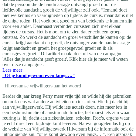
dat de persoon die de handmassage ontvangt groeit door de
liefdevolle aandacht, groeit de vrijwilliger zelf ook. “Iemand doet
nieuwe kennis en vaardigheden op tijdens de cursus, maar dat is niet
de enige reden. Het voelt ook goed om van betekenis te kunnen zijn
voor een ander. Daarnaast verbinden cursisten zich met elkaar
tijdens de cursus. Het is mooi om te zien dat er echt een groep
ontstaat. Zo werkt de aandacht en groei verschillende kanten op: de
cursist krijgt aandacht en groeit, de ontvanger van de handmassage
krijgt aandacht en groeit, het groepsgevoel groeit en ik als
cursusgever groei.” Dit artikel maakt deel uit van de campagne
'Alles dat je aandacht geeft groeit'. Klik hier als je meer wil weten
over deze campagne .
Lees meer
“Of je komt gewoon even langs….”
|
Hilversumse vrijwilligers aan het woord
Eerder dit jaar kreeg Perry meer vrije tijd en wilde hij die gebruiken
om ook eens wat andere activiteiten op te starten. Hierbij dacht hij
aan vrijwilligerswerk. Hij wilde iets actiefs doen, niet meer iets in
een bestuursfunctie of aansturende functie, het moest iets zijn waar
reuring is, hij dacht aan ziekenhuizen, scholen, Roc’s, ergens waar
je echt direct een bijdrage kunt leveren. Na wat googelen las hij op
de website van Vrijwilligerswerk Hilversum bij de informatie ook de
uitnodigende zin; “of je komt gewoon even langs….”. Een afspraak