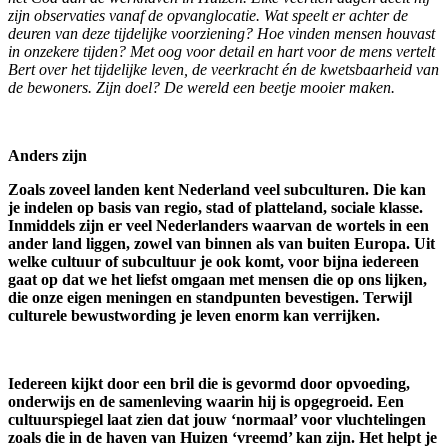
zijn observaties vanaf de opvanglocatie. Wat speelt er achter de
deuren van deze tijdelijke voorziening? Hoe vinden mensen houvast
in onzekere tijden? Met oog voor detail en hart voor de mens vertelt
Bert over het tijdelijke leven, de veerkracht én de kwetsbaarheid van
de bewoners. Zijn doel? De wereld een beetje mooier maken.
Anders zijn
Zoals zoveel landen kent Nederland veel subculturen. Die kan
je indelen op basis van regio, stad of platteland, sociale klasse.
Inmiddels zijn er veel Nederlanders waarvan de wortels in een
ander land liggen, zowel van binnen als van buiten Europa. Uit
welke cultuur of subcultuur je ook komt, voor bijna iedereen
gaat op dat we het liefst omgaan met mensen die op ons lijken,
die onze eigen meningen en standpunten bevestigen. Terwijl
culturele bewustwording je leven enorm kan verrijken.
Iedereen kijkt door een bril die is gevormd door opvoeding,
onderwijs en de samenleving waarin hij is opgegroeid. Een
cultuurspiegel laat zien dat jouw ‘normaal’ voor vluchtelingen
zoals die in de haven van Huizen ‘vreemd’ kan zijn. Het helpt je