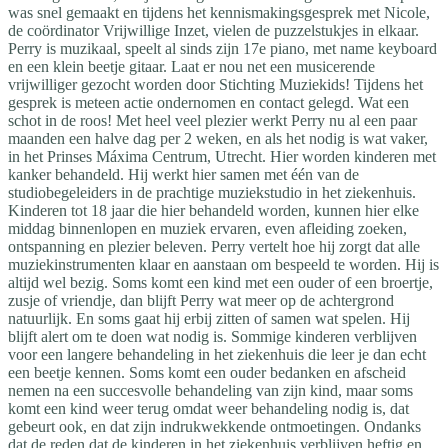
was snel gemaakt en tijdens het kennismakingsgesprek met Nicole,
de coördinator Vrijwillige Inzet, vielen de puzzelstukjes in elkaar.
Perry is muzikaal, speelt al sinds zijn 17e piano, met name keyboard
en een klein beetje gitaar. Laat er nou net een musicerende
vrijwilliger gezocht worden door Stichting Muziekids! Tijdens het
gesprek is meteen actie ondernomen en contact gelegd. Wat een
schot in de roos! Met heel veel plezier werkt Perry nu al een paar
maanden een halve dag per 2 weken, en als het nodig is wat vaker,
in het Prinses Máxima Centrum, Utrecht. Hier worden kinderen met
kanker behandeld. Hij werkt hier samen met één van de
studiobegeleiders in de prachtige muziekstudio in het ziekenhuis.
Kinderen tot 18 jaar die hier behandeld worden, kunnen hier elke
middag binnenlopen en muziek ervaren, even afleiding zoeken,
ontspanning en plezier beleven. Perry vertelt hoe hij zorgt dat alle
muziekinstrumenten klaar en aanstaan om bespeeld te worden. Hij is
altijd wel bezig. Soms komt een kind met een ouder of een broertje,
zusje of vriendje, dan blijft Perry wat meer op de achtergrond
natuurlijk. En soms gaat hij erbij zitten of samen wat spelen. Hij
blijft alert om te doen wat nodig is. Sommige kinderen verblijven
voor een langere behandeling in het ziekenhuis die leer je dan echt
een beetje kennen. Soms komt een ouder bedanken en afscheid
nemen na een succesvolle behandeling van zijn kind, maar soms
komt een kind weer terug omdat weer behandeling nodig is, dat
gebeurt ook, en dat zijn indrukwekkende ontmoetingen. Ondanks
dat de reden dat de kinderen in het ziekenhuis verblijven heftig en