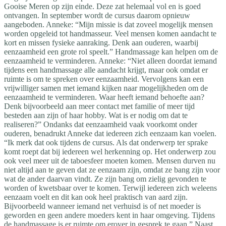
Gooise Meren op zijn einde. Deze zat helemaal vol en is goed
ontvangen. In september wordt de cursus daarom opnieuw
aangeboden. Anneke: “Mijn missie is dat zoveel mogelijk mensen
worden opgeleid tot handmasseur. Veel mensen komen aandacht te
kort en missen fysieke aanraking. Denk aan ouderen, waarbij
eenzaamheid een grote rol speelt.” Handmassage kan helpen om de
eenzaamheid te verminderen. Anneke: “Niet alleen doordat iemand
tijdens een handmassage alle aandacht krijgt, maar ook omdat er
ruimte is om te spreken over eenzaamheid. Vervolgens kan een
vrijwilliger samen met iemand kijken naar mogelijkheden om de
eenzaamheid te verminderen. Waar heeft iemand behoefte aan?
Denk bijvoorbeeld aan meer contact met familie of meer tijd
besteden aan zijn of haar hobby. Wat is er nodig om dat te
realiseren?” Ondanks dat eenzaamheid vaak voorkomt onder
ouderen, benadrukt Anneke dat iedereen zich eenzaam kan voelen.
“Ik merk dat ook tijdens de cursus. Als dat onderwerp ter sprake
komt roept dat bij iedereen wel herkenning op. Het onderwerp zou
ook veel meer uit de taboesfeer moeten komen. Mensen durven nu
niet altijd aan te geven dat ze eenzaam zijn, omdat ze bang zijn voor
wat de ander daarvan vindt. Ze zijn bang om zielig gevonden te
worden of kwetsbaar over te komen. Terwijl iedereen zich weleens
eenzaam voelt en dit kan ook heel praktisch van aard zijn.
Bijvoorbeeld wanneer iemand net verhuisd is of net moeder is
geworden en geen andere moeders kent in haar omgeving. Tijdens
de handmassage is er ruimte om erover in gesprek te gaan.” Naast