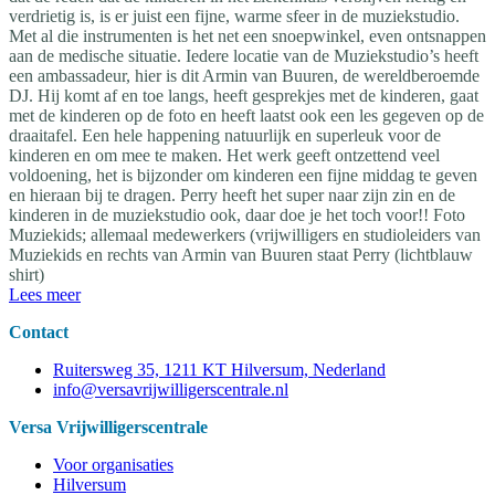
verdrietig is, is er juist een fijne, warme sfeer in de muziekstudio.
Met al die instrumenten is het net een snoepwinkel, even ontsnappen
aan de medische situatie. Iedere locatie van de Muziekstudio’s heeft
een ambassadeur, hier is dit Armin van Buuren, de wereldberoemde
DJ. Hij komt af en toe langs, heeft gesprekjes met de kinderen, gaat
met de kinderen op de foto en heeft laatst ook een les gegeven op de
draaitafel. Een hele happening natuurlijk en superleuk voor de
kinderen en om mee te maken. Het werk geeft ontzettend veel
voldoening, het is bijzonder om kinderen een fijne middag te geven
en hieraan bij te dragen. Perry heeft het super naar zijn zin en de
kinderen in de muziekstudio ook, daar doe je het toch voor!! Foto
Muziekids; allemaal medewerkers (vrijwilligers en studioleiders van
Muziekids en rechts van Armin van Buuren staat Perry (lichtblauw
shirt)
Lees meer
Contact
Ruitersweg 35, 1211 KT Hilversum, Nederland
info@versavrijwilligerscentrale.nl
Versa Vrijwilligerscentrale
Voor organisaties
Hilversum