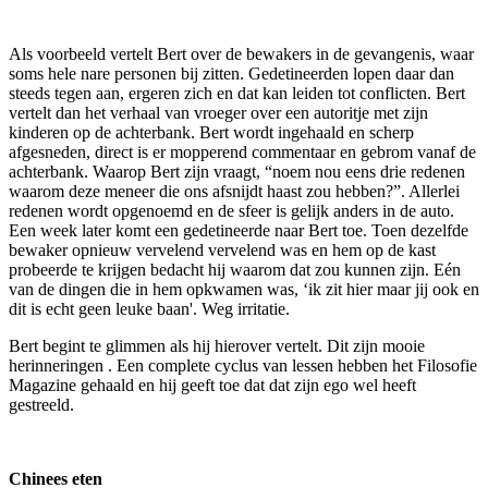
Als voorbeeld vertelt Bert over de bewakers in de gevangenis, waar
soms hele nare personen bij zitten. Gedetineerden lopen daar dan
steeds tegen aan, ergeren zich en dat kan leiden tot conflicten. Bert
vertelt dan het verhaal van vroeger over een autoritje met zijn
kinderen op de achterbank. Bert wordt ingehaald en scherp
afgesneden, direct is er mopperend commentaar en gebrom vanaf de
achterbank. Waarop Bert zijn vraagt, “noem nou eens drie redenen
waarom deze meneer die ons afsnijdt haast zou hebben?”. Allerlei
redenen wordt opgenoemd en de sfeer is gelijk anders in de auto.
Een week later komt een gedetineerde naar Bert toe. Toen dezelfde
bewaker opnieuw vervelend vervelend was en hem op de kast
probeerde te krijgen bedacht hij waarom dat zou kunnen zijn. Eén
van de dingen die in hem opkwamen was, ‘ik zit hier maar jij ook en
dit is echt geen leuke baan'. Weg irritatie.
Bert begint te glimmen als hij hierover vertelt. Dit zijn mooie
herinneringen . Een complete cyclus van lessen hebben het Filosofie
Magazine gehaald en hij geeft toe dat dat zijn ego wel heeft
gestreeld.
Chinees eten