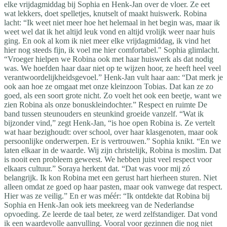
elke vrijdagmiddag bij Sophia en Henk-Jan over de vloer. Ze eet
wat lekkers, doet spelletjes, knutselt of maakt huiswerk. Robina
lacht: “Ik weet niet meer hoe het helemaal in het begin was, maar ik
weet wel dat ik het altijd leuk vond en altijd vrolijk weer naar huis
ging. En ook al kom ik niet meer elke vrijdagmiddag, ik vind het
hier nog steeds fijn, ik voel me hier comfortabel." Sophia glimlacht.
“Vroeger hielpen we Robina ook met haar huiswerk als dat nodig
was. We hoefden haar daar niet op te wijzen hoor, ze heeft heel veel
verantwoordelijkheidsgevoel.” Henk-Jan vult haar aan: “Dat merk je
ook aan hoe ze omgaat met onze kleinzoon Tobias. Dat kan ze zo
goed, als een soort grote nicht. Zo voelt het ook een beetje, want we
zien Robina als onze bonuskleindochter.” Respect en ruimte De
band tussen steunouders en steunkind groeide vanzelf. “Wat ik
bijzonder vind,” zegt Henk-Jan, “is hoe open Robina is. Ze vertelt
wat haar bezighoudt: over school, over haar klasgenoten, maar ook
persoonlijke onderwerpen. Er is vertrouwen.” Sophia knikt. “En we
laten elkaar in de waarde. Wij zijn christelijk, Robina is moslim. Dat
is nooit een probleem geweest. We hebben juist veel respect voor
elkaars cultuur.” Soraya herkent dat. “Dat was voor mij zó
belangrijk. Ik kon Robina met een gerust hart hierheen sturen. Niet
alleen omdat ze goed op haar pasten, maar ook vanwege dat respect.
Hier was ze veilig.” En er was méér: “Ik ontdekte dat Robina bij
Sophia en Henk-Jan ook iets meekreeg van de Nederlandse
opvoeding. Ze leerde de taal beter, ze werd zelfstandiger. Dat vond
ik een waardevolle aanvulling. Vooral voor gezinnen die nog niet