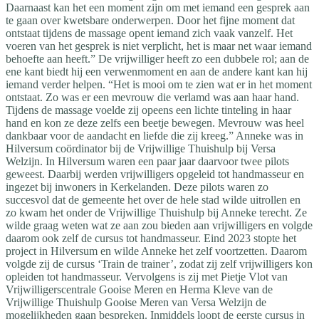
Daarnaast kan het een moment zijn om met iemand een gesprek aan
te gaan over kwetsbare onderwerpen. Door het fijne moment dat
ontstaat tijdens de massage opent iemand zich vaak vanzelf. Het
voeren van het gesprek is niet verplicht, het is maar net waar iemand
behoefte aan heeft.” De vrijwilliger heeft zo een dubbele rol; aan de
ene kant biedt hij een verwenmoment en aan de andere kant kan hij
iemand verder helpen. “Het is mooi om te zien wat er in het moment
ontstaat. Zo was er een mevrouw die verlamd was aan haar hand.
Tijdens de massage voelde zij opeens een lichte tinteling in haar
hand en kon ze deze zelfs een beetje bewegen. Mevrouw was heel
dankbaar voor de aandacht en liefde die zij kreeg.” Anneke was in
Hilversum coördinator bij de Vrijwillige Thuishulp bij Versa
Welzijn. In Hilversum waren een paar jaar daarvoor twee pilots
geweest. Daarbij werden vrijwilligers opgeleid tot handmasseur en
ingezet bij inwoners in Kerkelanden. Deze pilots waren zo
succesvol dat de gemeente het over de hele stad wilde uitrollen en
zo kwam het onder de Vrijwillige Thuishulp bij Anneke terecht. Ze
wilde graag weten wat ze aan zou bieden aan vrijwilligers en volgde
daarom ook zelf de cursus tot handmasseur. Eind 2023 stopte het
project in Hilversum en wilde Anneke het zelf voortzetten. Daarom
volgde zij de cursus ‘Train de trainer’, zodat zij zelf vrijwilligers kon
opleiden tot handmasseur. Vervolgens is zij met Pietje Vlot van
Vrijwilligerscentrale Gooise Meren en Herma Kleve van de
Vrijwillige Thuishulp Gooise Meren van Versa Welzijn de
mogelijkheden gaan bespreken. Inmiddels loopt de eerste cursus in