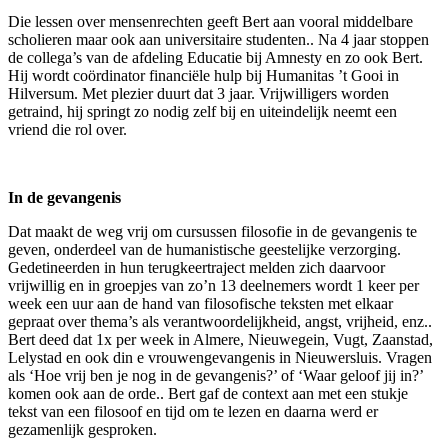
Die lessen over mensenrechten geeft Bert aan vooral middelbare
scholieren maar ook aan universitaire studenten.. Na 4 jaar stoppen
de collega’s van de afdeling Educatie bij Amnesty en zo ook Bert.
Hij wordt coördinator financiële hulp bij Humanitas ’t Gooi in
Hilversum. Met plezier duurt dat 3 jaar. Vrijwilligers worden
getraind, hij springt zo nodig zelf bij en uiteindelijk neemt een
vriend die rol over.
In de gevangenis
Dat maakt de weg vrij om cursussen filosofie in de gevangenis te
geven, onderdeel van de humanistische geestelijke verzorging.
Gedetineerden in hun terugkeertraject melden zich daarvoor
vrijwillig en in groepjes van zo’n 13 deelnemers wordt 1 keer per
week een uur aan de hand van filosofische teksten met elkaar
gepraat over thema’s als verantwoordelijkheid, angst, vrijheid, enz..
Bert deed dat 1x per week in Almere, Nieuwegein, Vugt, Zaanstad,
Lelystad en ook din e vrouwengevangenis in Nieuwersluis. Vragen
als ‘Hoe vrij ben je nog in de gevangenis?’ of ‘Waar geloof jij in?’
komen ook aan de orde.. Bert gaf de context aan met een stukje
tekst van een filosoof en tijd om te lezen en daarna werd er
gezamenlijk gesproken.