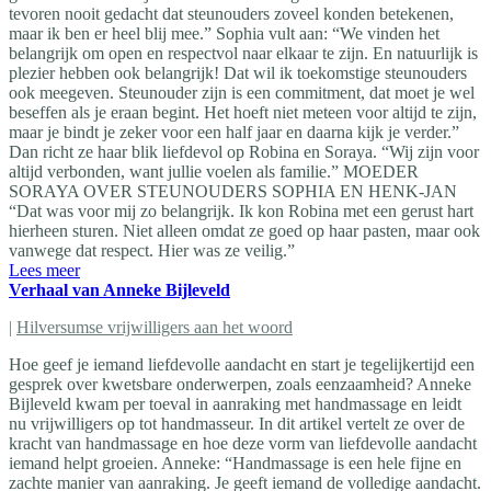
tevoren nooit gedacht dat steunouders zoveel konden betekenen,
maar ik ben er heel blij mee.” Sophia vult aan: “We vinden het
belangrijk om open en respectvol naar elkaar te zijn. En natuurlijk is
plezier hebben ook belangrijk! Dat wil ik toekomstige steunouders
ook meegeven. Steunouder zijn is een commitment, dat moet je wel
beseffen als je eraan begint. Het hoeft niet meteen voor altijd te zijn,
maar je bindt je zeker voor een half jaar en daarna kijk je verder.”
Dan richt ze haar blik liefdevol op Robina en Soraya. “Wij zijn voor
altijd verbonden, want jullie voelen als familie.” MOEDER
SORAYA OVER STEUNOUDERS SOPHIA EN HENK-JAN
“Dat was voor mij zo belangrijk. Ik kon Robina met een gerust hart
hierheen sturen. Niet alleen omdat ze goed op haar pasten, maar ook
vanwege dat respect. Hier was ze veilig.”
Lees meer
Verhaal van Anneke Bijleveld
|
Hilversumse vrijwilligers aan het woord
Hoe geef je iemand liefdevolle aandacht en start je tegelijkertijd een
gesprek over kwetsbare onderwerpen, zoals eenzaamheid? Anneke
Bijleveld kwam per toeval in aanraking met handmassage en leidt
nu vrijwilligers op tot handmasseur. In dit artikel vertelt ze over de
kracht van handmassage en hoe deze vorm van liefdevolle aandacht
iemand helpt groeien. Anneke: “Handmassage is een hele fijne en
zachte manier van aanraking. Je geeft iemand de volledige aandacht.