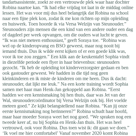
tandartsassistente, zoekt ze een vertrouwde plek waar haar dochter
Robina naartoe kan. “Ik had elke vrijdag tot laat in de middag online
lessen. Het was voor mij dus heel belangrijk dat Robina na school
naar een fijne plek kon, zodat ik me kon richten op mijn opleiding
en huiswerk. Toen hoorde ik via Versa Welzijn van Steunouder.”
Steunouders zijn mensen die een kind van een andere ouder een dag
of dagdeel per week opvangen, om die ouders wat lucht te geven.
“Ik was niet meteen enthousiast,” geeft Soraya toe. “Robina was
wel op de kinderopvang en BSO geweest, maar nog nooit bij
iemand thuis. Dus ik wilde eerst kijken of er een goede klik was,
voor ik toe zou zeggen.” Een klik aan de keukentafel Sophia vindt
in diezelfde periode een flyer in haar brievenbus: steunouders
gezocht. “Ik heb de opleiding tot kinderverzorgster gedaan en ben
ook gastouder geweest. We hadden in die tijd nog geen
kleinkinderen en ik miste de kinderen om me heen. Dus ik dacht:
steunouder, dat lijkt me leuk.” Na een korte training wordt Sophia
samen met haar man Henk-Jan gekoppeld aan Robina. “Eerst
hadden we een kennismaking bij hen thuis, daar was Jet van der
Wal, steunoudercoördinator bij Versa Welzijn ook bij. Het voelde
meteen goed.” Ze kijkt belangstellend naar Robina. “Kan jij onze
eerste kennismaking nog herinneren?” Robina schudt haar hoofd,
maar haar moeder Soraya weet het nog goed. “We spraken nog een
tweede keer af, nu bij Sophia en Henk-Jan thuis. Het was heel
vertrouwd, ook voor Robina. Dus toen wist ik: dit gaan we doen.”
‘Ik voel me hier comfortabel’ Vanaf november 2020 komt Robina