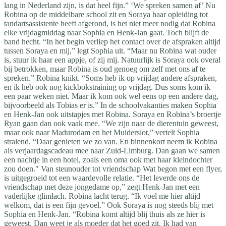
lang in Nederland zijn, is dat heel fijn.” ‘We spreken samen af’ Nu
Robina op de middelbare school zit en Soraya haar opleiding tot
tandartsassistente heeft afgerond, is het niet meer nodig dat Robina
elke vrijdagmiddag naar Sophia en Henk-Jan gaat. Toch blijft de
band hecht. “In het begin verliep het contact over de afspraken altijd
tussen Soraya en mij,” legt Sophia uit. “Maar nu Robina wat ouder
is, stuur ik haar een appje, of zij mij. Natuurlijk is Soraya ook overal
bij betrokken, maar Robina is oud genoeg om zelf met ons af te
spreken.” Robina knikt. “Soms heb ik op vrijdag andere afspraken,
en ik heb ook nog kickbokstraining op vrijdag. Dus soms kom ik
een paar weken niet. Maar ik kom ook wel eens op een andere dag,
bijvoorbeeld als Tobias er is.” In de schoolvakanties maken Sophia
en Henk-Jan ook uitstapjes met Robina. Soraya en Robina’s broertje
Ryan gaan dan ook vaak mee. “We zijn naar de dierentuin geweest,
maar ook naar Madurodam en het Muiderslot,” vertelt Sophia
stralend. “Daar genieten we zo van. En binnenkort neem ik Robina
als verjaardagscadeau mee naar Zuid-Limburg. Dan gaan we samen
een nachtje in een hotel, zoals een oma ook met haar kleindochter
zou doen." Van steunouder tot vriendschap Wat begon met een flyer,
is uitgegroeid tot een waardevolle relatie. “Het leverde ons de
vriendschap met deze jongedame op,” zegt Henk-Jan met een
vaderlijke glimlach. Robina lacht terug. “Ik voel me hier altijd
welkom, dat is een fijn gevoel.” Ook Soraya is nog steeds blij met
Sophia en Henk-Jan. “Robina komt altijd blij thuis als ze hier is
geweest. Dan weet je als moeder dat het goed zit. Ik had van