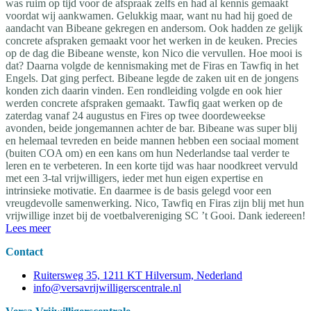
was ruim op tijd voor de afspraak zelfs en had al kennis gemaakt
voordat wij aankwamen. Gelukkig maar, want nu had hij goed de
aandacht van Bibeane gekregen en andersom. Ook hadden ze gelijk
concrete afspraken gemaakt voor het werken in de keuken. Precies
op de dag die Bibeane wenste, kon Nico die vervullen. Hoe mooi is
dat? Daarna volgde de kennismaking met de Firas en Tawfiq in het
Engels. Dat ging perfect. Bibeane legde de zaken uit en de jongens
konden zich daarin vinden. Een rondleiding volgde en ook hier
werden concrete afspraken gemaakt. Tawfiq gaat werken op de
zaterdag vanaf 24 augustus en Fires op twee doordeweekse
avonden, beide jongemannen achter de bar. Bibeane was super blij
en helemaal tevreden en beide mannen hebben een sociaal moment
(buiten COA om) en een kans om hun Nederlandse taal verder te
leren en te verbeteren. In een korte tijd was haar noodkreet vervuld
met een 3-tal vrijwilligers, ieder met hun eigen expertise en
intrinsieke motivatie. En daarmee is de basis gelegd voor een
vreugdevolle samenwerking. Nico, Tawfiq en Firas zijn blij met hun
vrijwillige inzet bij de voetbalvereniging SC ’t Gooi. Dank iedereen!
Lees meer
Contact
Ruitersweg 35, 1211 KT Hilversum, Nederland
info@versavrijwilligerscentrale.nl