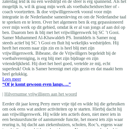
zaterdag leid ik nu een wedstrijd en de sfeer is erg spannend. Als het
mogelijk is, wil ik graag mijn werk als voetbalscheidsrechter of -
coach voortzetten. Ik doe vrijwilligerswerk vooral voor mijn
integratie in de Nederlandse samenleving en om de Nederlandse taal
te spreken en te leren. Over het algemeen ben ik erg gepassioneerd
over mijn werk op dit gebied, omdat ik er al van jongs af aan dol op
ben. Daarom ben ik blij met het vrijwilligerswerk bij SC ’t Gooi.
Samer Muhammed Al-Khawaldeh PS. Inmiddels is Samer nog
steeds actief bij SC 't Gooi en fluit hij wekelijks wedstrijden. Hij
heeft het enorm naar zijn zin en is heel blij met zijn
vrijwilligerswerk. Bibeane, die de Vrijwilligers begeleidt bij de
voetbalvereniging, is erg blij met zijn bijdrage en zijn
vriendelijkheid. Hij doet het heel goed, vertelde ze mij, echt
superleuk! Ook is Samer herenigt met zijn gezin en dat maakt hem
heel gelukkig.
Lees meer
“Of je komt gewoon even langs….”
|
Hilversumse vrijwilligers aan het woord
Eerder dit jaar kreeg Perry meer vrije tijd en wilde hij die gebruiken
om ook eens wat andere activiteiten op te starten. Hierbij dacht hij
aan vrijwilligerswerk. Hij wilde iets actiefs doen, niet meer iets in
een bestuursfunctie of aansturende functie, het moest iets zijn waar
reuring is, hij dacht aan ziekenhuizen, scholen, Roc’s, ergens waar