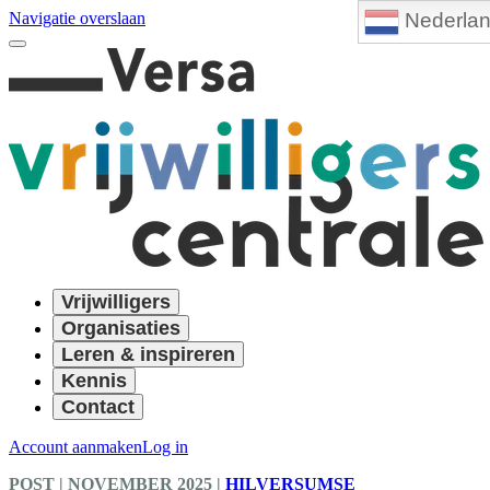
Nederla
Navigatie overslaan
Vrijwilligers
Organisaties
Leren & inspireren
Kennis
Contact
Account aanmaken
Log in
POST
| NOVEMBER 2025
|
HILVERSUMSE