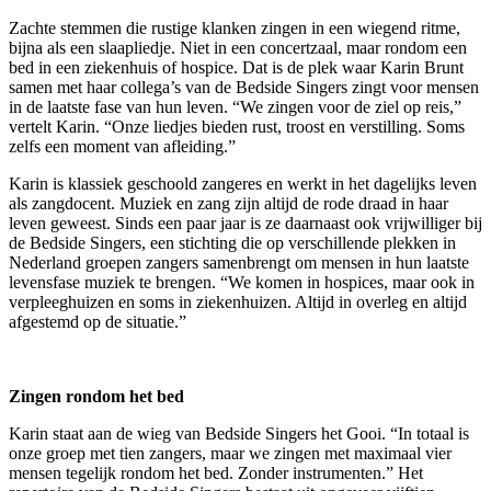
Zachte stemmen die rustige klanken zingen in een wiegend ritme,
bijna als een slaapliedje. Niet in een concertzaal, maar rondom een
bed in een ziekenhuis of hospice. Dat is de plek waar Karin Brunt
samen met haar collega’s van de Bedside Singers zingt voor mensen
in de laatste fase van hun leven. “We zingen voor de ziel op reis,”
vertelt Karin. “Onze liedjes bieden rust, troost en verstilling. Soms
zelfs een moment van afleiding.”
Karin is klassiek geschoold zangeres en werkt in het dagelijks leven
als zangdocent. Muziek en zang zijn altijd de rode draad in haar
leven geweest. Sinds een paar jaar is ze daarnaast ook vrijwilliger bij
de Bedside Singers, een stichting die op verschillende plekken in
Nederland groepen zangers samenbrengt om mensen in hun laatste
levensfase muziek te brengen. “We komen in hospices, maar ook in
verpleeghuizen en soms in ziekenhuizen. Altijd in overleg en altijd
afgestemd op de situatie.”
Zingen rondom het bed
Karin staat aan de wieg van Bedside Singers het Gooi. “In totaal is
onze groep met tien zangers, maar we zingen met maximaal vier
mensen tegelijk rondom het bed. Zonder instrumenten.” Het