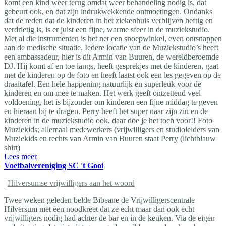
komt een kind weer terug omdat weer behandeling nodig is, dat
gebeurt ook, en dat zijn indrukwekkende ontmoetingen. Ondanks
dat de reden dat de kinderen in het ziekenhuis verblijven heftig en
verdrietig is, is er juist een fijne, warme sfeer in de muziekstudio.
Met al die instrumenten is het net een snoepwinkel, even ontsnappen
aan de medische situatie. Iedere locatie van de Muziekstudio’s heeft
een ambassadeur, hier is dit Armin van Buuren, de wereldberoemde
DJ. Hij komt af en toe langs, heeft gesprekjes met de kinderen, gaat
met de kinderen op de foto en heeft laatst ook een les gegeven op de
draaitafel. Een hele happening natuurlijk en superleuk voor de
kinderen en om mee te maken. Het werk geeft ontzettend veel
voldoening, het is bijzonder om kinderen een fijne middag te geven
en hieraan bij te dragen. Perry heeft het super naar zijn zin en de
kinderen in de muziekstudio ook, daar doe je het toch voor!! Foto
Muziekids; allemaal medewerkers (vrijwilligers en studioleiders van
Muziekids en rechts van Armin van Buuren staat Perry (lichtblauw
shirt)
Lees meer
Voetbalvereniging SC 't Gooi
|
Hilversumse vrijwilligers aan het woord
Twee weken geleden belde Bibeane de Vrijwilligerscentrale
Hilversum met een noodkreet dat ze echt maar dan ook echt
vrijwilligers nodig had achter de bar en in de keuken. Via de eigen