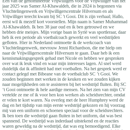
Een van de genomineerde Vrijwilligers voor de Vrijwilliger van het
jaar 2025 was Samer Al-Khawaldeh, die in 2024 is begonnen via
Vluchtelingenwerk en Vrijwilligerscentrale Hilversum en als
Vrijwilliger terecht kwam bij SC 't Gooi. Dit is zijn verhaal; Hallo,
eerst wil ik mezelf kort voorstellen. Mijn naam is Samer Muhammad
Al-Khawaldeh. Ik ben 38 jaar oud en ik ben getrouwd en we
hebben drie meisjes. Mijn vorige baan in Syrië was sportleraar, daar
heb ik een periode als voetbalcoach gewerkt en veel wedstrijden
gefloten. Hier in Nederland ontmoette ik de werkcoach van
Vluchtelingenwerk, mevrouw Jenni Richardson, die me hielp om
naar de Vrijwilligerscentrale Hilversum te gaan. Daar heb ik een
kennismakingsgesprek gehad met Nicole en hebben we gesproken
over wat ik leuk vind en waar mijn interesses lagen. Al snel werd
duidelijk dat ik affiniteit had met voetballen. Na het gesprek werd er
contact gelegd met Bibeane van de voetbalclub SC ’t Gooi. We
zouden beginnen met werken in de keuken en we zouden kijken
naar mogelijkheden om te assisteren bij het wedstrijd fluiten. Bij SC
‘t Gooi ontmoette ik hele aardige mensen. Na het zien van mijn CV
vertelde ze me of ik voor hen kon werken als scheidsrechter, omdat
er velen te kort waren. Na overleg met de heer Humphrey werd de
dag en het tijdstip van mijn eerste wedstrijd gekozen en hij voorzag
mij van een uniform en schoenen speciaal voor de scheidsrechters.
Ik ben toen die wedstrijd gaan fluiten in het uniform, dat was best
spannend. De wedstrijd was inderdaad uitstekend en de reacties
waren geweldig na de wedstrijd, dat was erg bemoedigend. Elke