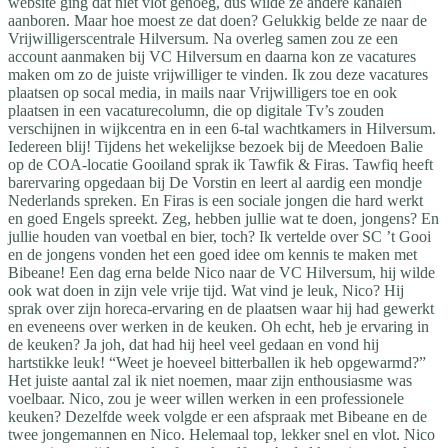
website ging dat niet vlot genoeg, dus wilde ze andere kanalen
aanboren. Maar hoe moest ze dat doen? Gelukkig belde ze naar de
Vrijwilligerscentrale Hilversum. Na overleg samen zou ze een
account aanmaken bij VC Hilversum en daarna kon ze vacatures
maken om zo de juiste vrijwilliger te vinden. Ik zou deze vacatures
plaatsen op socal media, in mails naar Vrijwilligers toe en ook
plaatsen in een vacaturecolumn, die op digitale Tv’s zouden
verschijnen in wijkcentra en in een 6-tal wachtkamers in Hilversum.
Iedereen blij! Tijdens het wekelijkse bezoek bij de Meedoen Balie
op de COA-locatie Gooiland sprak ik Tawfik & Firas. Tawfiq heeft
barervaring opgedaan bij De Vorstin en leert al aardig een mondje
Nederlands spreken. En Firas is een sociale jongen die hard werkt
en goed Engels spreekt. Zeg, hebben jullie wat te doen, jongens? En
jullie houden van voetbal en bier, toch? Ik vertelde over SC ’t Gooi
en de jongens vonden het een goed idee om kennis te maken met
Bibeane! Een dag erna belde Nico naar de VC Hilversum, hij wilde
ook wat doen in zijn vele vrije tijd. Wat vind je leuk, Nico? Hij
sprak over zijn horeca-ervaring en de plaatsen waar hij had gewerkt
en eveneens over werken in de keuken. Oh echt, heb je ervaring in
de keuken? Ja joh, dat had hij heel veel gedaan en vond hij
hartstikke leuk! “Weet je hoeveel bitterballen ik heb opgewarmd?”
Het juiste aantal zal ik niet noemen, maar zijn enthousiasme was
voelbaar. Nico, zou je weer willen werken in een professionele
keuken? Dezelfde week volgde er een afspraak met Bibeane en de
twee jongemannen en Nico. Helemaal top, lekker snel en vlot. Nico