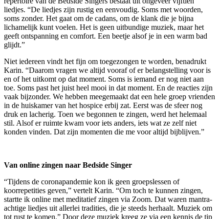
repertoire van de Bedside Singers bestaat uit ongeveer vijftien
liedjes. “De liedjes zijn rustig en eenvoudig. Soms met woorden,
soms zonder. Het gaat om de cadans, om de klank die je bijna
lichamelijk kunt voelen. Het is geen uitbundige muziek, maar het
geeft ontspanning en comfort. Een beetje alsof je in een warm bad
glijdt.”
Niet iedereen vindt het fijn om toegezongen te worden, benadrukt
Karin. “Daarom vragen we altijd vooraf of er belangstelling voor is
en of het uitkomt op dat moment. Soms is iemand er nog niet aan
toe. Soms past het juist heel mooi in dat moment. En de reacties zijn
vaak bijzonder. We hebben meegemaakt dat een hele groep vrienden
in de huiskamer van het hospice erbij zat. Eerst was de sfeer nog
druk en lacherig. Toen we begonnen te zingen, werd het helemaal
stil. Alsof er ruimte kwam voor iets anders, iets wat ze zelf niet
konden vinden. Dat zijn momenten die me voor altijd bijblijven.”
Van online zingen naar Bedside Singer
“Tijdens de coronapandemie kon ik geen groepslessen of
koorrepetities geven,” vertelt Karin. “Om toch te kunnen zingen,
startte ik online met meditatief zingen via Zoom. Dat waren mantra-
achtige liedjes uit allerlei tradities, die je steeds herhaalt. Muziek om
tot rust te komen.” Door deze muziek kreeg ze via een kennis de tip