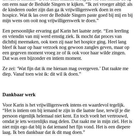
om eens naar de Bedside Singers te kijken. “Ik zei vroeger altijd: als
de kinderen ouder zijn dan ga ik vrijwilligerswerk doen in een
hospice. Wat ik las over de Bedside Singers paste goed bij mij en bij
mijn wens om ooit nog vrijwilligerswerk te doen.”
Een persoonlijke ervaring gaf Karin het laatste zetje. “Een leerling
en vriendin van mij werd ernstig ziek. Ik mocht dat proces van
dichtbij meemaken, ook toen zij naar het hospice ging. Heel lang
bleef ik haar op haar verzoek nog gewoon zangles geven, maar op
een gegeven moment vroeg ze of ik ook voor haar wilde zingen.
Dat was een bijzonder en intiem moment.
Ze zei: ‘Wat fijn dat ik me hieraan mag overgeven.’ Dat raakte me
diep. Vanaf toen wist ik: dit wil ik doen.”
Dankbaar werk
Voor Karin is het vrijwilligerswerk intens en waardevol tegelijk.
“Het is intiem om bij iemand te zijn in die laatste fase, terwijl je die
persoon eigenlijk helemaal niet kent. En toch voelt het vertrouwd,
omdat je iets wezenlijks mag delen. Dat raakt me in mijn ziel. Het is
niet mijn ego dat blij is dat iemand het fijn vond. Het is een diepere
laag. Ik ben dankbaar dat ik dit mag doen.”