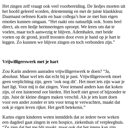
Het zingen zelf vraagt ook veel voorbereiding. De liedjes moeten uit
het hoofd geleerd worden, driestemmig en met de juiste klankkleur.
Daarnaast oefenen Karin en haar collega’s hoe ze met hun eigen
emoties kunnen omgaan. “Het raakt ons natuurlijk ook. Soms heel
direct, als een liedje herinneringen oproept. We leren om dat te
voelen, maar toch aanwezig te blijven. Ademhalen, met beide
voeten op de grond, jezelf troosten door even je hand op je hart te
leggen. Zo kunnen we blijven zingen en toch verbonden zijn.”
Vrijwilligerswerk met je hart
Zou Karin anderen aanraden vrijwilligerswerk te doen? “Ja,
absoluut. Maar wel iets dat echt bij je past. Vrijwilligerswerk moet
geen verplichting zijn, geen ‘ook nog dit’. Het moet iets zijn waar je
hart ligt. Voor mij is dat zingen. Voor iemand anders kan dat koken
zijn, of een luisterend oor bieden. Het hoeft niet groot of bijzonder te
zijn. Juist de kleine dingen maken verschil. Als je iets kunt doen
voor een ander zonder er iets voor terug te verwachten, maakt dat
ook je eigen leven rijker. Het geeft betekenis.”
Karins eigen kinderen weten inmiddels dat ze iedere twee weken
een dagdeel gaat zingen in een hospice, ziekenhuis of verpleeghuis.
“Ze zien dat het me blij maakt, maar ook dat het intens kan zijn.