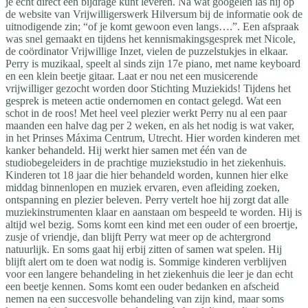
je echt direct een bijdrage kunt leveren. Na wat googelen las hij op
de website van Vrijwilligerswerk Hilversum bij de informatie ook de
uitnodigende zin; “of je komt gewoon even langs….”. Een afspraak
was snel gemaakt en tijdens het kennismakingsgesprek met Nicole,
de coördinator Vrijwillige Inzet, vielen de puzzelstukjes in elkaar.
Perry is muzikaal, speelt al sinds zijn 17e piano, met name keyboard
en een klein beetje gitaar. Laat er nou net een musicerende
vrijwilliger gezocht worden door Stichting Muziekids! Tijdens het
gesprek is meteen actie ondernomen en contact gelegd. Wat een
schot in de roos! Met heel veel plezier werkt Perry nu al een paar
maanden een halve dag per 2 weken, en als het nodig is wat vaker,
in het Prinses Máxima Centrum, Utrecht. Hier worden kinderen met
kanker behandeld. Hij werkt hier samen met één van de
studiobegeleiders in de prachtige muziekstudio in het ziekenhuis.
Kinderen tot 18 jaar die hier behandeld worden, kunnen hier elke
middag binnenlopen en muziek ervaren, even afleiding zoeken,
ontspanning en plezier beleven. Perry vertelt hoe hij zorgt dat alle
muziekinstrumenten klaar en aanstaan om bespeeld te worden. Hij is
altijd wel bezig. Soms komt een kind met een ouder of een broertje,
zusje of vriendje, dan blijft Perry wat meer op de achtergrond
natuurlijk. En soms gaat hij erbij zitten of samen wat spelen. Hij
blijft alert om te doen wat nodig is. Sommige kinderen verblijven
voor een langere behandeling in het ziekenhuis die leer je dan echt
een beetje kennen. Soms komt een ouder bedanken en afscheid
nemen na een succesvolle behandeling van zijn kind, maar soms