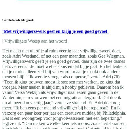
Gerelateerde blogposts
‘Met vrijwilligerswerk geef en krijg je een goed gevoel’
|
Vrijwilligers Weesp aan het woord
Het maakt niet uit of je al ruim veertig jaar vrijwilligerswerk doet,
zoals Adri Westland, of net een paar maanden, zoals Gea Wiegman.
Vrijwilligerswerk geeft je een goed gevoel, daar zijn de twee dames
het over eens. “Je moet wel iets kiezen dat bij je past. En het leuke is
dat je er niet alleen zelf blij van wordt, maar je maakt ook andere
mensen blij!” “Ik werkte vroeger als coupeuse,” vertelt Adri (76).
“Toen ik ging trouwen moest ik stoppen met werken, zo ging dat
vroeger. Maar naaien is altijd mijn hobby gebleven. Daarom ben ik
vanuit Versa Welzijn als vrijwilliger naailessen gaan geven in de
Wintertuin, aan vrouwen met een migratieachtergrond. Dat doe ik
nu al meer dan veertig jaar,” vertelt ze stralend. En Adri doet nog
meer. “Ik ben eens per maand vrijwilliger bij het repaircafé. En ik
verzorg een paar keer per jaar een creatieve middag bij Philadelphia.
Dat is een woongroep voor jongvolwassenen met een beperking,”
legt ze uit. “Dan maken we elke keer iets moois, zoals herfstkransen,
kerststukjes, doosjes met lovertjes, enzovoort. Ontzettend leuk is dat.