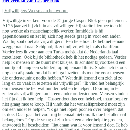
Het verhaal van Casper Blok
|
Vrijwilligers Weesp aan het woord
Vrijwillige inzet kent voor de 75 jarige Casper Blok geen geheimen.
Al 25 jaar zet hij zich in als vrijwilliger. Hij startte hiermee toen hij
nog werkte als maatschappelijk werker. Inmiddels is hij
gepensioneerd en zet hij zich nog steeds graag in voor een ander.
Wat hij zoal doet als vrijwilliger? “Een hele boel. Ik heb net iemand
weggebracht naar Schiphol; ik zet mij vrijwillig in als chauffeur.
Verder lees ik voor aan een Turks meisje dat de Nederlands taal
moet leren. Ook bij de bibliotheek heb ik het nodige gedaan. Verder
help ik mensen in de buurt met klusjes. Ik schilder bijvoorbeeld een
muurtje of hang een schilderij op bij iemand thuis. Straks heb ik ook
nog een afspraak, omdat ik mij ga inzetten als mentor voor mensen
die ondersteuning nodig hebben.” Wat drijft iemand om zich al zo
lang en zo vaak in te zetten als vrijwilliger? “Ik vind het belangrijk
om mensen die het wat minder hebben te helpen. Door mij in te
zetten als vrijwilliger kan ik een ander ondersteunen. Mensen vinden
het fijn dat ik hen help.” Casper doet dus een heleboel, maar loopt er
niet graag mee te koop. Hij vindt dat het vanzelfsprekend moet zijn
om een ander te helpen. “Ik ga niet lopen pochen over hetgeen dat
ik doe. Daar gaat het voor mij helemaal niet om. Ik doe het allemaal
belangeloos.” Op de vraag of zijn inzet een ander helpt te groeien,
antwoordt hij bescheiden: “ligt eraan wat ik voor iemand doe. Ik heb