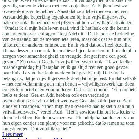
ook. De twee dames kenden elkaar tot vandaag niet, toch zitten ze
gezellig samen te kletsen met een kopje thee. Ze blijken best wat
overeenkomsten te hebben. Naast dat ze allebei mensen met een
verstandelijke beperking tegenkomen bij hun vrijwilligerswerk,
halen ze ook allebei heel veel plezier uit hun vrijwillige activiteiten.
“Omdat ik al mijn hele leven naai, vind ik het leuk om die kennis
aan anderen over te dragen,” legt Adri uit. “Dat is ook de bedoeling
van de naailes: dat de mensen iets leren, maar ook dat ze hun huis
uitkomen en anderen ontmoeten. En ik vind dat ook heel gezellig.
De naailessen, maar ook de creatieve bijeenkomsten bij Philadelphia
zorgen voor samenhorigheid en vreugde, dat geeft me een goed
gevoel.” Zo ervaart Gea haar vrijwilligerswerk ook. “Ik werk elke
maandagmiddag bij Rataplan en ik ga altijd met een goed gevoel
naar huis. Ik vind het leuk werk en het past bij mij. Dat vind ik
belangrijk, dat je vrijwilligerswerk doet dat bij je past. En dat zelfs ik
– met een verlamming aan mijn benen – vrijwilligerswerk kan doen
en iets kan betekenen voor anderen. Dat is toch mooi?” ‘Fijn om iets
leuks te doen’ Gea en Adri hebben ook een verdrietige
overeenkomst: ze zijn allebei weduwe; Gea sinds drie jaar en Adri
sinds vijf maanden. “Toen mijn man overleed had ik steun aan mijn
vrijwilligerswerk,” vertelt Adri. “Het is sowieso fijn om iets leuks te
doen te hebben. En de bewoners van Philadelphia hadden zelfs van
hun eigen centjes een plantje voor me gekocht, dat kwamen ze toen
langsbrengen. Dat vond ik zo lief.”
Lees meer