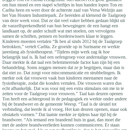
om hun mond en een stapel schriftjes in hun handen lopen Ton en
Carlita heen en weer door de achterste zaal van Versa Welzijn aan
het Van Houten Industriepark. Ze bereiden al kletsend de Taalgroep
van deze week voor. Dat ze dat veel vaker hebben gedaan blijkt uit
de vanzelfsprekendheid van hun bewegingen: de een hangt een
landkaart op, de ander schuift wat met stoelen, om vervolgens
samen de schriften, pennen en bordenwissers klaar te leggen.
Kinderen moesten vertalen “Ik ben al sinds 2012 bij de Taalgroep
betrokken,” vertelt Carlita. Ze groeide op in Suriname en werkte
jarenlang als fysiotherapeut. “Tijdens mijn werk zag ik hoe
belangrijk taal is. Ik had een oefengroep voor anderstalige vrouwen.
Daar merkte ik dat taal een belemmerende factor kan zijn bij een
behandeling. Soms zeggen mensen dat ze je begrijpen, maar dan is
dat niet zo. Dat zorgt voor miscommunicatie en strubbelingen. Ik
merkte ook dat vrouwen vaak hun kinderen meenamen naar de
fysiotherapie, zodat die konden vertalen. Die vrouwen waren dus
echt afhankelijk. Dat was voor mij een extra stimulans om me in te
zetten voor de Taalgroep voor vrouwen.” Taal kan deuren openen
Ton heeft een achtergrond in de pedagogiek en werkte onder andere
bij de brandweer en de gemeente Weesp. “Taal is de sleutel tot
verbinding, dat leerde ik al vroeg. Het kan deuren openen, maar ook
obstakels vormen.” Dat laatste merkte ze tijdens haar tijd bij de
brandweer. “Als iemand een brandend huis in gaat, dan moet die
met de andere brandweerlieden kunnen communiceren. Er staan