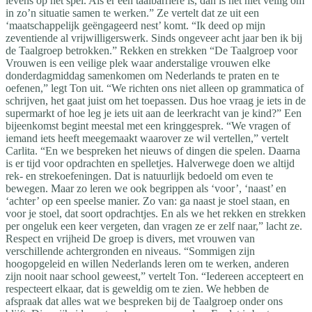
levens op het spel. Als er een taalbarrière is, dan is het niet veilig om
in zo’n situatie samen te werken.” Ze vertelt dat ze uit een
‘maatschappelijk geëngageerd nest’ komt. “Ik deed op mijn
zeventiende al vrijwilligerswerk. Sinds ongeveer acht jaar ben ik bij
de Taalgroep betrokken.” Rekken en strekken “De Taalgroep voor
Vrouwen is een veilige plek waar anderstalige vrouwen elke
donderdagmiddag samenkomen om Nederlands te praten en te
oefenen,” legt Ton uit. “We richten ons niet alleen op grammatica of
schrijven, het gaat juist om het toepassen. Dus hoe vraag je iets in de
supermarkt of hoe leg je iets uit aan de leerkracht van je kind?” Een
bijeenkomst begint meestal met een kringgesprek. “We vragen of
iemand iets heeft meegemaakt waarover ze wil vertellen,” vertelt
Carlita. “En we bespreken het nieuws of dingen die spelen. Daarna
is er tijd voor opdrachten en spelletjes. Halverwege doen we altijd
rek- en strekoefeningen. Dat is natuurlijk bedoeld om even te
bewegen. Maar zo leren we ook begrippen als ‘voor’, ‘naast’ en
‘achter’ op een speelse manier. Zo van: ga naast je stoel staan, en
voor je stoel, dat soort opdrachtjes. En als we het rekken en strekken
per ongeluk een keer vergeten, dan vragen ze er zelf naar,” lacht ze.
Respect en vrijheid De groep is divers, met vrouwen van
verschillende achtergronden en niveaus. “Sommigen zijn
hoogopgeleid en willen Nederlands leren om te werken, anderen
zijn nooit naar school geweest,” vertelt Ton. “Iedereen accepteert en
respecteert elkaar, dat is geweldig om te zien. We hebben de
afspraak dat alles wat we bespreken bij de Taalgroep onder ons