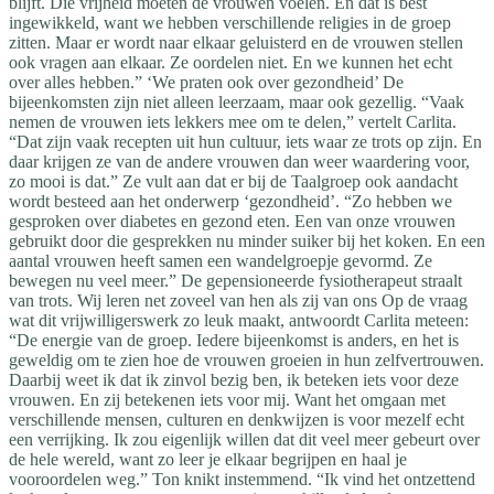
blijft. Die vrijheid moeten de vrouwen voelen. En dat is best
ingewikkeld, want we hebben verschillende religies in de groep
zitten. Maar er wordt naar elkaar geluisterd en de vrouwen stellen
ook vragen aan elkaar. Ze oordelen niet. En we kunnen het echt
over alles hebben.” ‘We praten ook over gezondheid’ De
bijeenkomsten zijn niet alleen leerzaam, maar ook gezellig. “Vaak
nemen de vrouwen iets lekkers mee om te delen,” vertelt Carlita.
“Dat zijn vaak recepten uit hun cultuur, iets waar ze trots op zijn. En
daar krijgen ze van de andere vrouwen dan weer waardering voor,
zo mooi is dat.” Ze vult aan dat er bij de Taalgroep ook aandacht
wordt besteed aan het onderwerp ‘gezondheid’. “Zo hebben we
gesproken over diabetes en gezond eten. Een van onze vrouwen
gebruikt door die gesprekken nu minder suiker bij het koken. En een
aantal vrouwen heeft samen een wandelgroepje gevormd. Ze
bewegen nu veel meer.” De gepensioneerde fysiotherapeut straalt
van trots. Wij leren net zoveel van hen als zij van ons Op de vraag
wat dit vrijwilligerswerk zo leuk maakt, antwoordt Carlita meteen:
“De energie van de groep. Iedere bijeenkomst is anders, en het is
geweldig om te zien hoe de vrouwen groeien in hun zelfvertrouwen.
Daarbij weet ik dat ik zinvol bezig ben, ik beteken iets voor deze
vrouwen. En zij betekenen iets voor mij. Want het omgaan met
verschillende mensen, culturen en denkwijzen is voor mezelf echt
een verrijking. Ik zou eigenlijk willen dat dit veel meer gebeurt over
de hele wereld, want zo leer je elkaar begrijpen en haal je
vooroordelen weg.” Ton knikt instemmend. “Ik vind het ontzettend