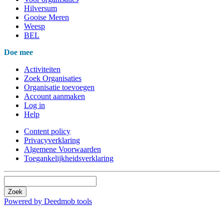
Hilversum
Gooise Meren
Weesp
BEL
Doe mee
Activiteiten
Zoek Organisaties
Organisatie toevoegen
Account aanmaken
Log in
Help
Content policy
Privacyverklaring
Algemene Voorwaarden
Toegankelijkheidsverklaring
Zoek
Powered by Deedmob tools