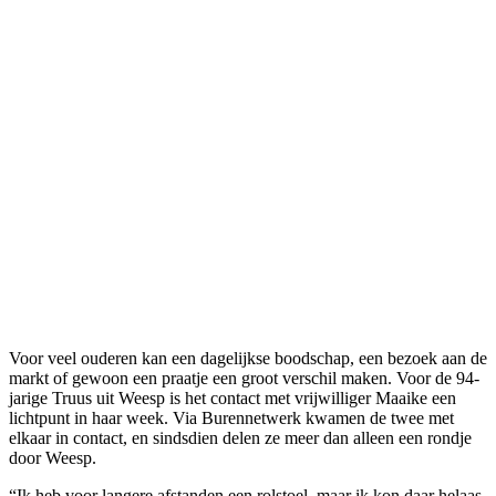
Voor veel ouderen kan een dagelijkse boodschap, een bezoek aan de
markt of gewoon een praatje een groot verschil maken. Voor de 94-
jarige Truus uit Weesp is het contact met vrijwilliger Maaike een
lichtpunt in haar week. Via Burennetwerk kwamen de twee met
elkaar in contact, en sindsdien delen ze meer dan alleen een rondje
door Weesp.
“Ik heb voor langere afstanden een rolstoel, maar ik kon daar helaas