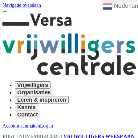
Nederla
Navigatie overslaan
Vrijwilligers
Organisaties
Leren & inspireren
Kennis
Contact
Account aanmaken
Log in
POST
| NOVEMBER 2025
|
VRIJWILLIGERS WEESP AAN