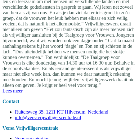
leuk en leerzaam om met mensen uit verschillende landen en met
verschillende godsdiensten in gesprek te gaan. Wij leren net zoveel
van hen als zij van ons. En als je dan ziet dat er iets groeit in zo’n
groep, dat de vrouwen het leuk hebben met elkaar en zich veilig
voelen, dat is natuurlijk het allermooiste.” Vrijwilligerswerk draait
niet alleen om geven “Het zou fantastisch zijn als meer mensen zich
als vrijwilliger aansluiten bij de Taalgroep voor Vrouwen. Jongeren
bijvoorbeeld, want wij worden ook een dagje ouder.” Carlita maakt
aanhalingstekens bij het woord ‘dagje’ en Ton en zij schieten in de
lach. “Dus uiteindelijk hebben we mensen nodig die het stokje
kunnen overnemen.” Ton verduidelijkt: “De Taalgroep voor
Vrouwen is elke donderdag van 14.30 uur tot 16.30 uur. Behalve in
de schoolvakanties. En als iemand geïnteresseerd is als vrijwilliger
maar niet elke week kan, dan kunnen we daar natuurlijk rekening
mee houden. En mocht je nog twijfelen: vrijwilligerswerk draait niet
alleen om geven. Je krijgt er heel veel voor terug.”
Lees meer
Contact
Ruitersweg 35, 1211 KT Hilversum, Nederland
info@versavrijwilligerscentrale.nl
Versa Vrijwilligerscentrale
Voor organisaties