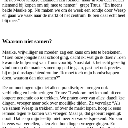
niemand bij kopen om mij mee te nemen”, grapt Truus. “En ineens
belde Maaike op. Nu maken we om de week een rondje door Weesp
en gaan we vaak naar de markt of het centrum. Ik ben daar echt heel
blij mee.”
Waarom niet samen?
Maaike, vrijwilliger en moeder, zag een kans om iets te betekenen.
“Toen onze jongste naar school ging, dacht ik: wat ga ik doen? Toen
kwam de hulpvraag van Truus voorbij. Naast dat ik het echt gezellig
vind om op die manier samen op pad te gaan, past het ook precies
bij mijn dinsdagochtendroutine. Ik moet toch mijn boodschappen
doen, waarom dan niet samen?”
De ontmoetingen zijn niet alleen praktisch; ze brengen ook
verbinding en herinneringen. Truus: “Leuk om met iemand uit een
jongere generatie op te trekken. We praten over van alles: dagelijkse
dingen, vroeger maar ook over moeilijke tijden. Ze vervolgt: “Als
we samen Weesp in trekken, of over de markt lopen, hoop ik eens
iemand tegen te komen van vroeger. Maar ja, dat gebeurt eigenlijk
nooit. Dat is op mijn leeftijd niet meer zo vanzelfsprekend. Nu kan
ik eens wat vertellen, laten zien hoe dingen vroeger gingen. En