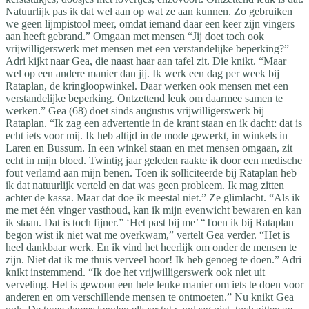
Natuurlijk pas ik dat wel aan op wat ze aan kunnen. Zo gebruiken
we geen lijmpistool meer, omdat iemand daar een keer zijn vingers
aan heeft gebrand.” Omgaan met mensen “Jij doet toch ook
vrijwilligerswerk met mensen met een verstandelijke beperking?”
Adri kijkt naar Gea, die naast haar aan tafel zit. Die knikt. “Maar
wel op een andere manier dan jij. Ik werk een dag per week bij
Rataplan, de kringloopwinkel. Daar werken ook mensen met een
verstandelijke beperking. Ontzettend leuk om daarmee samen te
werken.” Gea (68) doet sinds augustus vrijwilligerswerk bij
Rataplan. “Ik zag een advertentie in de krant staan en ik dacht: dat is
echt iets voor mij. Ik heb altijd in de mode gewerkt, in winkels in
Laren en Bussum. In een winkel staan en met mensen omgaan, zit
echt in mijn bloed. Twintig jaar geleden raakte ik door een medische
fout verlamd aan mijn benen. Toen ik solliciteerde bij Rataplan heb
ik dat natuurlijk verteld en dat was geen probleem. Ik mag zitten
achter de kassa. Maar dat doe ik meestal niet.” Ze glimlacht. “Als ik
me met één vinger vasthoud, kan ik mijn evenwicht bewaren en kan
ik staan. Dat is toch fijner.” ‘Het past bij me’ “Toen ik bij Rataplan
begon wist ik niet wat me overkwam,” vertelt Gea verder. “Het is
heel dankbaar werk. En ik vind het heerlijk om onder de mensen te
zijn. Niet dat ik me thuis verveel hoor! Ik heb genoeg te doen.” Adri
knikt instemmend. “Ik doe het vrijwilligerswerk ook niet uit
verveling. Het is gewoon een hele leuke manier om iets te doen voor
anderen en om verschillende mensen te ontmoeten.” Nu knikt Gea