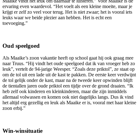
Maaike vindt het leuk om daarnaar te luisteren.” Voor Maaike is de
ervaring even waardevol. “Het voelt als een kleine moeite, maar je
krijgt er zelf zo veel voor terug. Het is niet zwaar; het is vooral iets
leuks waar we beide plezier aan hebben. Het is echt een
toevoeging.”
Oud speelgoed
Als Maaike’s zoon vakantie heeft op school gaat hij ook graag mee
naar Truus. “Hij vindt het oude speelgoed dat ik van vroeger heb zo
leuk”, vertelt de 94-jarige Weesper. “Zoals deze priktol”, ze staat op
om de tol uit een lade uit de kast te pakken. De eerste keer verdwijnt
de tol gelijk onder de kast, maar na de tweede keer opwinden blijft
de tientallen jaren oude priktol een tijdje over de grond draaien. “Ik
heb zelf ook kinderen en kleinkinderen, maar die zijn inmiddels
allemaal volwassen en komen ook niet dagelijks langs. Dus ik vind
het altijd erg gezellig en leuk als Maaike er is, vooral met haar kleine
zoon erbij.”
Win-winsituatie