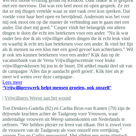
wel een mooie ervaring gehad bij Ketikoti. Daar raakte ik in gesprek
met een mevrouw. Dat was een heel mooi en open gesprek. Ze zei
dat ze mij dingen vertelde waar ze niet vaak over kon spreken. Dat
voelde voor haar heel open en bevrijdend. Andersom was het voor
mij ook mooi om op die manier de verbinding aan te gaan met een
ander. Dat doet mij goed.” Casper vindt het belangrijk om alleen
dingen te doen die echt iets betekenen voor een ander. “Nu ik wat
ouder ben doe ik als vrijwilliger alleen dingen die ik echt leuk vind
en waarbij ik echt iets kan betekenen voor een ander. Ik vind het fijn
als ik mensen na een klus met een goed gevoel kan achterlaten.” Wil
je ook iets kunnen betekenen voor een ander? Kijk dan op de
vacaturebank van de Versa Vrijwilligerscentrale voor leuke
vrijwilligersklussen bij jou in de buurt. Dit artikel maakt deel uit van
de campagne 'Alles dat je aandacht geeft groeit'. Klik hier als je
meer wil weten over deze campagne .
Lees meer
‘Vrijwilligerswerk helpt mensen groeien, ook onszelf’
|
Vrijwilligers Weesp aan het woord
Ton Denkers-Gadella (82) en Carlita Bron-van Kanten (79) zijn de
drijvende krachten achter de Taalgroep voor Vrouwen, waar
anderstalige vrouwen uit Weesp samenkomen om Nederlands te
oefenen. “We hebben plezier en leren van elkaar. Het is zowel voor
de vrouwen van de Taalgroep als voor onszelf een verrijking,”
zeggen Ton en Carlita eensgezind. Met allebei een grote glimlach